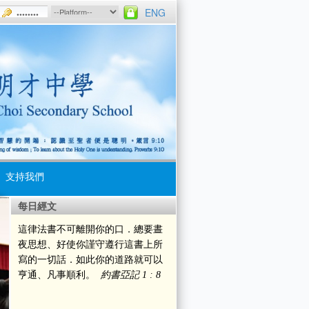
ENG
支持我們
每日經文
契
制服團隊
早會
這律法書不可離開你的口．總要晝
陸運會
週會
夜思想、好使你謹守遵行這書上所
寫的一切話．如此你的道路就可以
水運會
校規
亨通、凡事順利。
約書亞記 1 : 8
音樂日
輔導活動