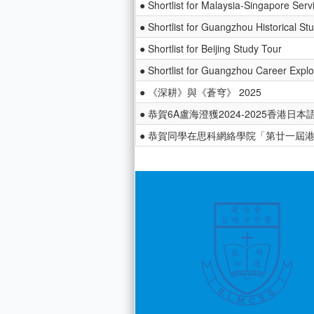
● Shortlist for Malaysia-Singapore Serv
● Shortlist for Guangzhou Historical St
● Shortlist for Beijing Study Tour
● Shortlist for Guangzhou Career Explo
● 《深耕》與《蒼穹》 2025
● 恭賀6A盧海澄獲2024-2025香港
● 恭賀同學在思科網絡學院「第廿一屆港