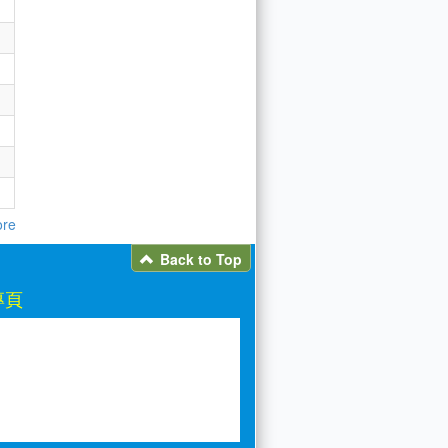
re
Back to Top
專頁