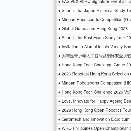
● PAS-VEX V5RC Signature Event at Ta
● Shortlist for Japan Historical Study T
● Minoan Robotsports Competition (Gr
● Global Game Jam Hong Kong 2026
● Shortlist for Post Exam Study Tour 
● Invitation to Alumni to join Variety S
● 大灣區青少年人工智能及網絡安全挑戰賽
● Hong Kong Tech Challenge Game 2
● 2026 Robofest Hong Kong Selection 
● Minoan Robotsports Competition (HK 
● Hong Kong Tech Challenge 2026 V5
● Love, Innovate for Happy Ageing De
● 2026 Hong Kong Open Robotics Tou
● Gerontech and Innovation Expo cum
● WRO Philippines Open Championshi