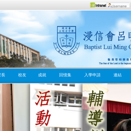
家長
校友
成就
回憶集
入學申請
連結
寓學習於閱讀
學生團
全方位學習
福音周
英語環境
營會
境外學習
聖經課