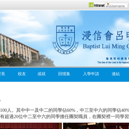
家長
校友
成就
回憶集
入學申請
連結
/
00人。其中中一及中二的同學佔60%，中三至中六的同學佔4
有超過20位中二至中六的同學擔任團契職員，在團契裡一同學