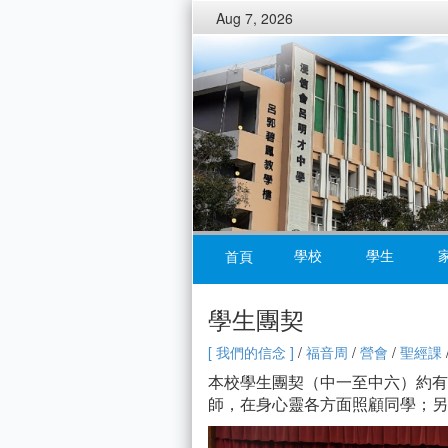
Aug 7, 2026
學校
學生
首頁
學生團契
[ 我們的信念 ]
/
福音周
/
營會
/
聖經課
本校學生團契（中一至中六）約有1
師，在身心靈各方面照顧同學；另