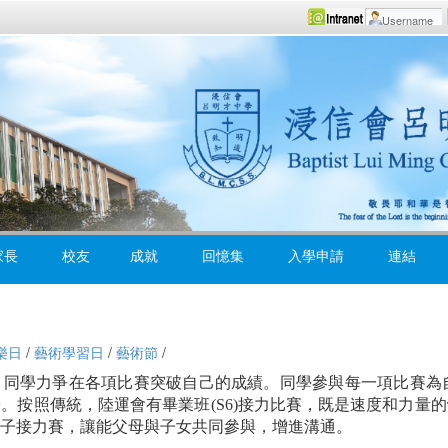
家長
校友
成就
回憶集
入學申請
連結
樂日
/
藝術學習日
/
藝術節
/
同學力爭在各項比賽突破自己的成績。同學參與每一項比賽為自己屬
。按照傳統，陸運會有畢業班(S6)接力比賽，既是速度和力量
子接力賽，讓能父母與子女共同參與，增進溝通。