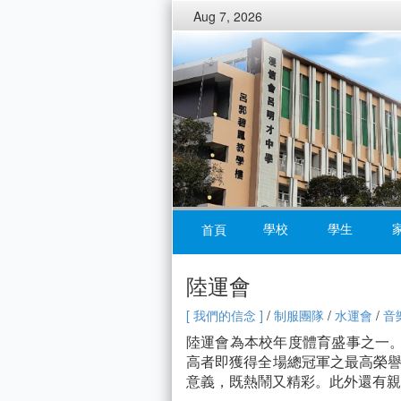
Aug 7, 2026
學校
學生
首頁
陸運會
[ 我們的信念 ]
/
制服團隊
/
水運會
/
音
陸運會為本校年度體育盛事之一。
高者即獲得全場總冠軍之最高榮譽
意義，既熱鬧又精彩。此外還有親