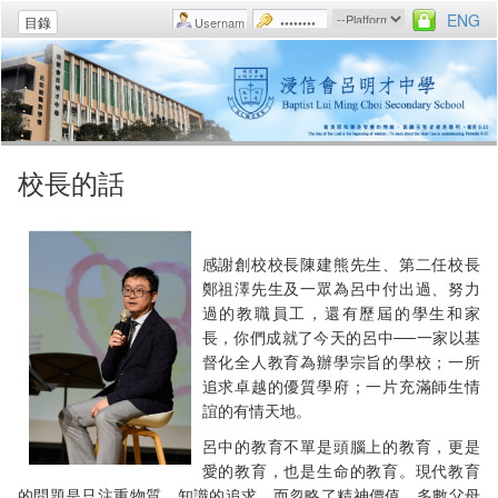
ENG
目錄
校長的話
感謝創校校長陳建熊先生、第二任校長
鄭祖澤先生及一眾為呂中付出過、努力
過的教職員工，還有歷屆的學生和家
長，你們成就了今天的呂中──一家以基
督化全人教育為辦學宗旨的學校；一所
追求卓越的優質學府；一片充滿師生情
誼的有情天地。
呂中的教育不單是頭腦上的教育，更是
愛的教育，也是生命的教育。現代教育
的問題是只注重物質、知識的追求，而忽略了精神價值。多數父母