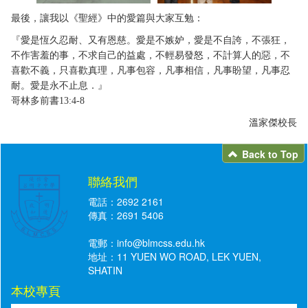
最後，讓我以《聖經》中的愛篇與大家互勉：
『愛是恆久忍耐、又有恩慈。愛是不嫉妒，愛是不自誇，不張狂，
不作害羞的事，不求自己的益處，不輕易發怒，不計算人的惡，不
喜歡不義，只喜歡真理，凡事包容，凡事相信，凡事盼望，凡事忍
耐。愛是永不止息．』
哥林多前書13:4-8
溫家傑校長
Back to Top
聯絡我們
電話：2692 2161
傳真：2691 5406
電郵：
info@blmcss.edu.hk
地址：11 YUEN WO ROAD, LEK YUEN,
SHATIN
本校專頁