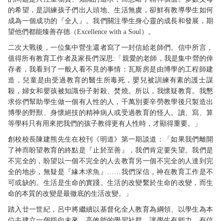
的希望，是訓練孩子們出人頭地、生活無虞，卻鮮有教導學生如何
成為一個成功的『全人』。我們關注學生身心靈的成長和發展，期
望他們都能臻善存德（Excellence with a Soul）。
二次大戰後，一位集中營生還者寫了一封信給老師們。信中所言，
值得所有教育工作者及家長們深思:「親愛的老師，我是集中營的倖
存者，我看到了一般人看不見的事情：瓦斯房是由博學的工程師建
造，兒童是由受過教育的醫生所毒死，嬰兒被訓練有素的護士謀
殺，婦女和嬰孩被知識份子射殺、焚燒。所以，我懷疑教育。我懇
求你們幫助學生做一個有人性的人，千萬別要辛勞教學後只製造出
博學的野獸、身懷絕技的精神病人或受過教育的怪人。讀、寫、算
等學科只有用來把我們的孩子教得更有人性時，才顯得重要。」
創校校長陳建熊先生在校刊《明道》第一期談道：「如果我們離開
了神而盼望教育的終點是『止於至善』，我們肯定要失望。我們是
不完全的，盼望以一個不完全的人去教育另一個不完全的人達到完
全的地步，無疑是『緣木求魚』……我們深信，神在教育工作是不
可或缺的。生活是生命的實踐。生活的改變繫於生命的改變，而生
命的本質的改變是最徹底的生活改變。」
踏入廿一世紀，呂中將繼續以基督化全人教育為綱領、以學生為本
位去建立一個指向未來、高效能的學習社群，讓學生有能力，有信