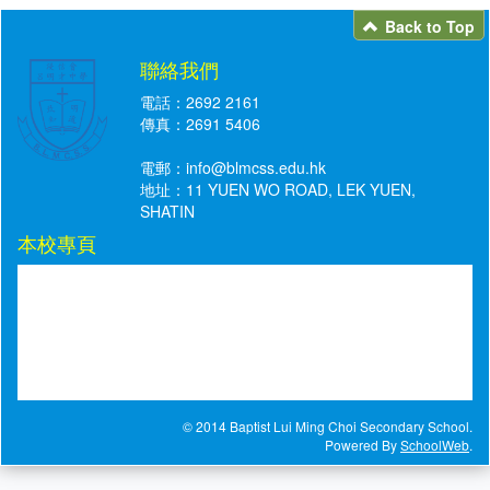
Back to Top
聯絡我們
電話：2692 2161
傳真：2691 5406
電郵：
info@blmcss.edu.hk
地址：11 YUEN WO ROAD, LEK YUEN,
SHATIN
本校專頁
© 2014 Baptist Lui Ming Choi Secondary School.
Powered By
SchoolWeb
.