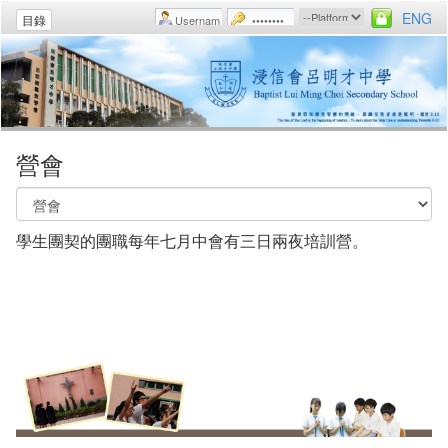
ENG
目錄
營會
學生團契的團職每年七月中會有三日兩夜培訓營。