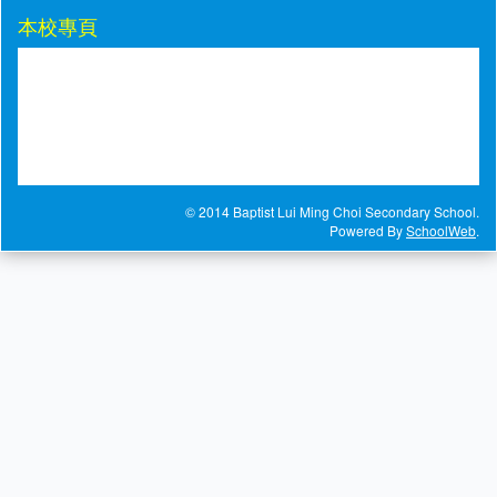
本校專頁
© 2014 Baptist Lui Ming Choi Secondary School.
Powered By
SchoolWeb
.