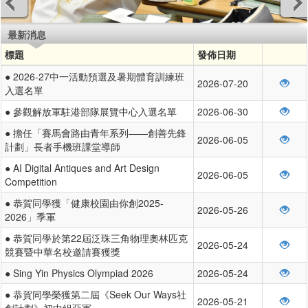
最新消息
標題
發佈日期
● 2026-27中一活動預選及暑期體育訓練班
2026-07-20
入選名單
● 參觀解放軍駐港部隊展覽中心入選名單
2026-06-30
● 擔任「賽馬會路由青年系列——創善先鋒
2026-06-05
計劃」長者手機班課堂導師
● AI Digital Antiques and Art Design
2026-06-05
Competition
● 恭賀同學獲「健康校園由你創2025-
2026-05-26
2026」季軍
● 恭賀同學於第22屆泛珠三角物理奧林匹克
2026-05-24
競賽暨中華名校邀請賽獲獎
● Sing Yin Physics Olympiad 2026
2026-05-24
● 恭賀同學榮獲第二屆《Seek Our Ways社
2026-05-21
創計劃》初中組亞軍