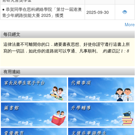
● 恭賀同學在思科網絡學院「第廿一屆港澳
2025-09-30
青少年網路技能大賽 2025」獲獎
More
每日經文
這律法書不可離開你的口．總要晝夜思想、好使你謹守遵行這書上所
寫的一切話．如此你的道路就可以亨通、凡事順利。
約書亞記 1 : 8
有用連結