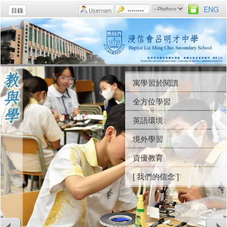
ENG
目錄
寓學習於閱讀
學生團契
制服團隊
早會
全方位學習
福音周
陸運會
週會
英語環境
營會
水運會
校規
境外學習
聖經課
音樂日
輔導活動
資優教育
[ 我們的信念 ]
藝術學習日
義工服務
[ 我們的信念 ]
藝術節
生涯規劃
[ 我們的信念 ]
[ 我們的信念 ]