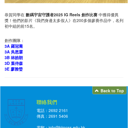
恭賀同學在
數碼宇宙守護者2025 IG Reels 創作比賽
中獲得優異
獎！他們的影片《我們身邊太多假人》在200多個參賽作品中，名列
初中組的前15名。
創作團隊：
3A 羅冠喬
3A 吳恩霖
3B 林皓朗
3D 葉侍森
3E 廖雅瑩
Back to Top
聯絡我們
電話：2692 2161
傳真：2691 5406
電郵：
info@blmcss.edu.hk