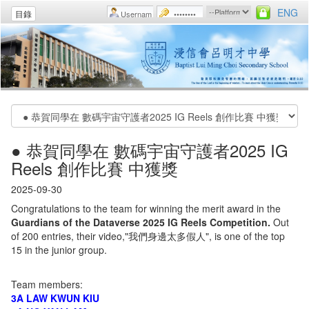
ENG
目錄
● 恭賀同學在 數碼宇宙守護者2025 IG
Reels 創作比賽 中獲獎
2025-09-30
Congratulations to the team for winning the merit award in the
Guardians of the Dataverse 2025 IG Reels Competition
.
Out
of 200 entries, their video,"我們身邊太多假人", is one of the top
15 in the junior group.
Team members:
3A LAW KWUN KIU