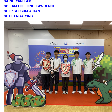
3A NG YAN LAM
3B LAM HO LONG LAWRENCE
3D IP SHI SUM AIDAN
3E LIU NGA YING