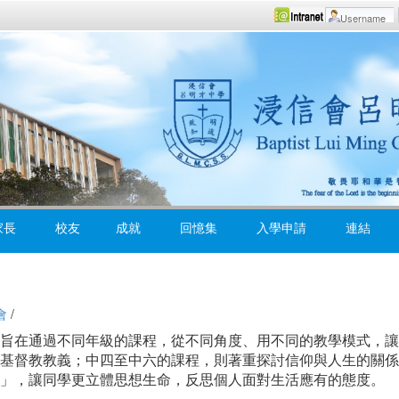
家長
校友
成就
回憶集
入學申請
連結
會
/
旨在通過不同年級的課程，從不同角度、用不同的教學模式，讓
基督教教義；中四至中六的課程，則著重探討信仰與人生的關係
」，讓同學更立體思想生命，反思個人面對生活應有的態度。