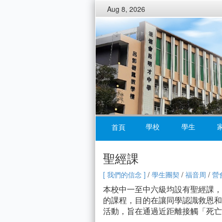
Aug 8, 2026
學校
學生
首頁
聖經課
[ 我們的信念 ]
/
學生團契
/
福音周
/
營
本校中一至中六級均設有聖經課，
的課程，目的在讓同學認識救恩和
活動，旨在通過近距離接觸「死亡