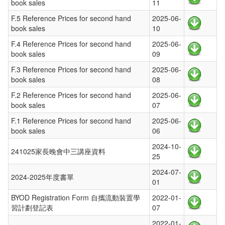
book sales
11
F.5 Reference Prices for second hand
2025-06-
book sales
10
F.4 Reference Prices for second hand
2025-06-
book sales
09
F.3 Reference Prices for second hand
2025-06-
book sales
08
F.2 Reference Prices for second hand
2025-06-
book sales
07
F.1 Reference Prices for second hand
2025-06-
book sales
06
2024-10-
241025家長晚會中三講座資料
25
2024-07-
2024-2025年度書單
01
BYOD Registration Form 自攜流動裝置學
2022-01-
習計劃登記表
07
2022-01-