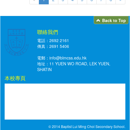
Back to Top
聯絡我們
電話：2692 2161
傳真：2691 5406
電郵：
info@blmcss.edu.hk
地址：11 YUEN WO ROAD, LEK YUEN,
SHATIN
本校專頁
© 2014 Baptist Lui Ming Choi Secondary School.