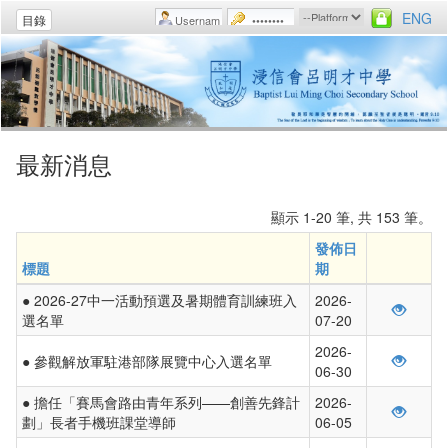
ENG
目錄
最新消息
顯示 1-20 筆, 共 153 筆。
發佈日
標題
期
● 2026-27中一活動預選及暑期體育訓練班入
2026-
選名單
07-20
2026-
● 參觀解放軍駐港部隊展覽中心入選名單
06-30
● 擔任「賽馬會路由青年系列——創善先鋒計
2026-
劃」長者手機班課堂導師
06-05