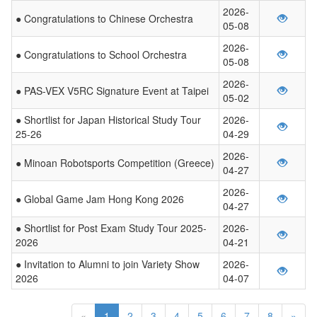
2026-
● Congratulations to Chinese Orchestra
05-08
2026-
● Congratulations to School Orchestra
05-08
2026-
● PAS-VEX V5RC Signature Event at Taipei
05-02
● Shortlist for Japan Historical Study Tour
2026-
25-26
04-29
2026-
● Minoan Robotsports Competition (Greece)
04-27
2026-
● Global Game Jam Hong Kong 2026
04-27
● Shortlist for Post Exam Study Tour 2025-
2026-
2026
04-21
● Invitation to Alumni to join Variety Show
2026-
2026
04-07
«
1
2
3
4
5
6
7
8
»