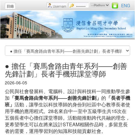
ENG
目錄
● 擔任「賽馬會路由青年系列——創善
先鋒計劃」長者手機班課堂導師
2026-06-05
公民與社會發展科、電腦科、設計與科技科一同推動學生參
加
「賽馬會路由青年系列——創善先鋒計劃」
的
「長者手機
班」
活動，讓學生以科技導師的身份到社區中心教導長者使
用手機的應用程式。28名來自中一至中五級學生共15次在
五個長者中心擔任課堂導師。活動能推動跨代共融的理念，
更希望學生可以在將來設計STEAM相關作品時，多留意長
者的需要，運用學習到的知識和技能貢獻社會。