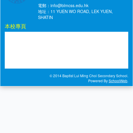
電郵：
info@blmcss.edu.hk
地址：11 YUEN WO ROAD, LEK YUEN,
SHATIN
本校專頁
© 2014 Baptist Lui Ming Choi Secondary School.
Powered By
SchoolWeb
.