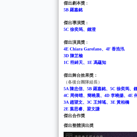
傑出劇本獎 :
5B 羅嘉銘
傑出導演獎 :
5C 徐奕筠、鍾澄
傑出演員獎 :
4E Chiara Garofano、4F 香浩汛
3D 陳芷榆
1C 符綽天、1E 馮蘊知
傑出舞台效果獎：
（各後台團隊組長）
5A 陳忠信、5B 羅嘉銘、5C 徐奕筠、
4C 周倚晴、簡曉晨、4D 李曉揚、4E 
3A 趙望文、3C 王焯瑤、3E 黃柏橋
2E 葉思睿、梁文謙
傑出合作獎
傑出整體演出奬