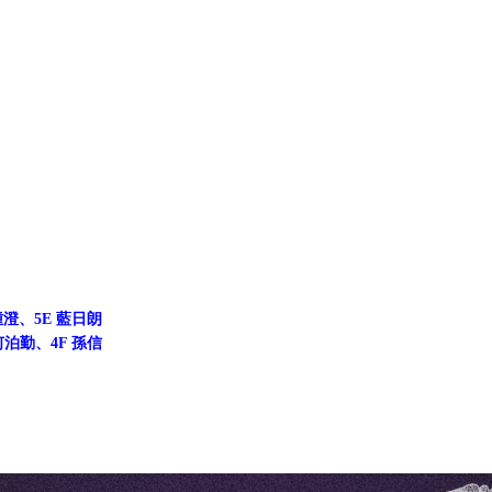
鍾澄、5E 藍日朗
何泊勤、4F 孫信