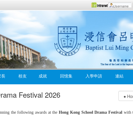
家長
校友
成就
回憶集
入學申請
連結
rama Festival 2026
nning the following awards at the
Hong Kong School Drama Festival
with 