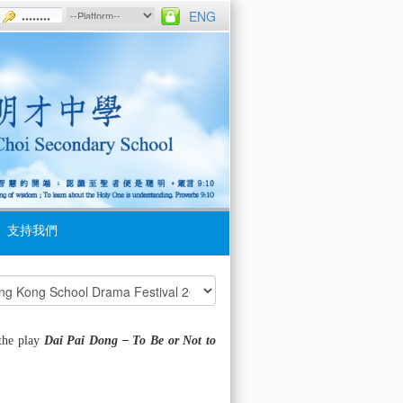
ENG
支持我們
the play
Dai Pai Dong – To Be or Not to