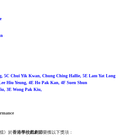
e
un
, 5C Chui Yik Kwan, Chung Ching Hallie, 5E Lam Yat Long
Lee Hiu Yeung, 4E Ho Pak Kan, 4F Suen Shun
iu, 3E Wong Pak Kiu,
ormance
檔》於
香港學校戲劇節
榮獲以下獎項：