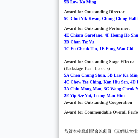
5B Law Ka Ming
Award for Outstanding Director
:
5C Chui Yik Kwan, Chung Ching Halli
Award for Outstanding Performer:
4E Chiara Garofano, 4F Heung Ho Sh
3D Chan Tsz Yu
1C Fu Cheuk Tin, 1E Fung Wan Chi
Award for Outstanding Stage Effects:
(Backstage Team Leaders)
5A Chen Chung Shun, 5B Law Ka Ming
4C Chow Yee Ching, Kan Hiu Sen, 4D 
3A Chiu Mong Man, 3C Wong Cheuk Y
2E Yip Sze Yui, Leung Man Him
Award for Outstanding Cooperation
Award for Commendable Overall Perf
恭賀本校戲劇學會
以
劇目《真鮮味大排