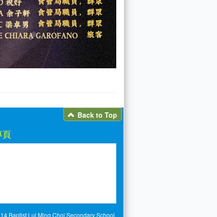
Back to Top
專頁
14 Baptist Lui Ming Choi Secondary School.