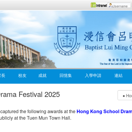
家長
校友
成就
回憶集
入學申請
連結
rama Festival 2025
captured the following awards at the
Hong Kong School Drama
publicly at the Tuen Mun Town Hall.