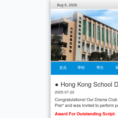
Aug 6, 2026
學校
學生
首頁
● Hong Kong School D
2025-07-22
Congratulations! Our Drama Club 
Pier" and was invited to perform 
Award For Outstanding Script: