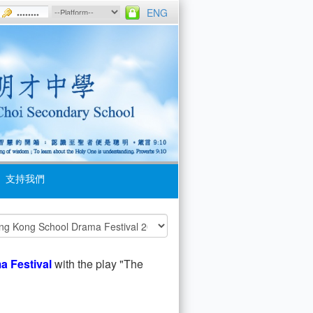
ENG
支持我們
 Festival
with the play "The