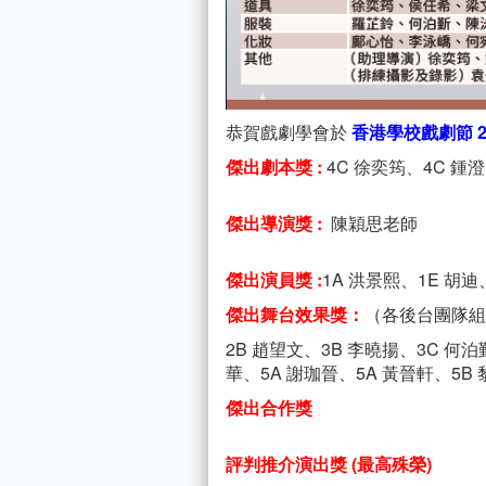
恭賀戲劇學會於
香港學校戲劇節 2
傑出劇本獎 :
4C 徐奕筠、4C 鍾澄
傑出導演獎 :
陳穎思老師
傑出演員獎 :
1A 洪景熙、1E 胡迪
傑出舞台效果獎：
（各後台團隊組
2B 趙望文、3B 李曉揚、3C 何泊
華、5A 謝珈晉、5A 黃晉軒、5B
傑出合作獎
評判推介演出獎 (最高殊榮)