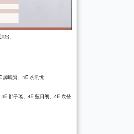
演出。
E 譚曉賢、4E 冼凱悅
4E 鄒子瑤、4E 藍日朗、4E 袁登