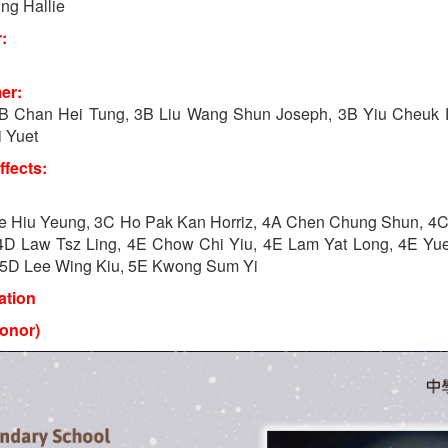
ng Hallie
:
er:
3B Chan Hei Tung, 3B Liu Wang Shun Joseph, 3B Yiu Cheuk 
i Yuet
fects:
)
Lee Hiu Yeung, 3C Ho Pak Kan Horriz, 4A Chen Chung Shun, 4
 4D Law Tsz Ling, 4E Chow Chi Yiu, 4E Lam Yat Long, 4E Y
 5D Lee Wing Kiu, 5E Kwong Sum Yi
ation
onor)