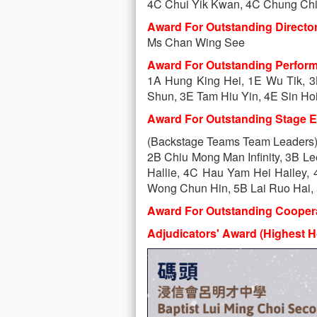
4C Chui Yik Kwan, 4C Chung Chi
Award For Outstanding Director
Ms Chan Wing See
Award For Outstanding Perform
1A Hung King Hei, 1E Wu Tik, 
Shun, 3E Tam Hiu Yin, 4E Sin Ho
Award For Outstanding Stage Ef
(Backstage Teams Team Leaders
2B Chiu Mong Man Infinity, 3B 
Hallie, 4C Hau Yam Hei Hailey,
Wong Chun Hin, 5B Lai Ruo Hai,
Award For Outstanding Cooper
Adjudicators' Award (Highest H