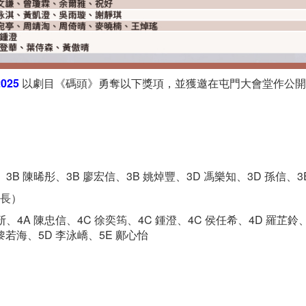
025
以劇目《碼頭》勇奪以下獎項，並獲邀在屯門大會堂作公開
、3B 陳晞彤、3B 廖宏信、3B 姚焯豐、3D 馮樂知、3D 孫信、3
長）
斳、4A 陳忠信、4C 徐奕筠、4C 鍾澄、4C 侯任希、4D 羅芷鈴、
 黎若海、5D 李泳嶠、5E 鄺心怡