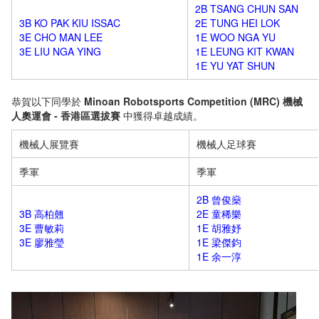
2B TSANG CHUN SAN
3B KO PAK KIU ISSAC
2E TUNG HEI LOK
3E CHO MAN LEE
1E WOO NGA YU
3E LIU NGA YING
1E LEUNG KIT KWAN
1E YU YAT SHUN
恭賀以下同學於
Minoan Robotsports Competition (MRC) 機械
人奧運會 - 香港區選拔賽
中獲得卓越成績。
機械人展覽賽
機械人足球賽
季軍
季軍
2B 曾俊燊
3B 高柏翹
2E 童稀樂
3E 曹敏莉
1E 胡雅妤
3E 廖雅瑩
1E 梁傑鈞
1E 余一淳