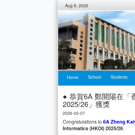
Aug 8, 2026
School
Students
Home
● 恭賀6A 鄭開陽在「
2025/26」獲獎
2026-02-07
Congratulations to
6A Zheng Kai
Informatics (HKOI) 2025/26
.