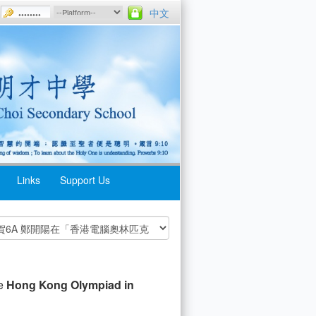
中文
Links
Support Us
he
Hong Kong Olympiad in