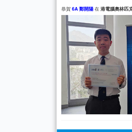
恭賀
6A 鄭開陽
在
港電腦奧林匹克競