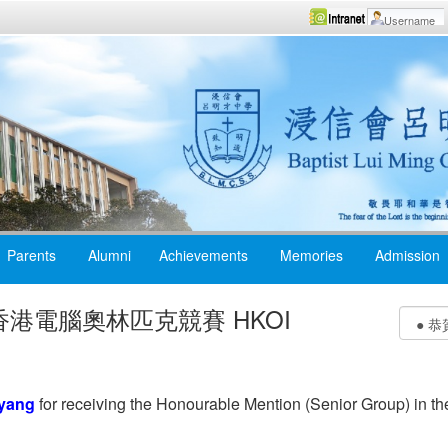
Parents
Alumni
Achievements
Memories
Admission
香港電腦奧林匹克競賽 HKOI
yang
for receiving the Honourable Mention (Senior Group) in t