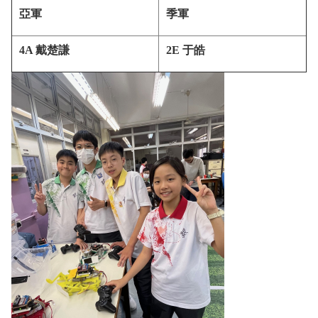
亞軍
季軍
4A 戴楚謙
2E 于皓