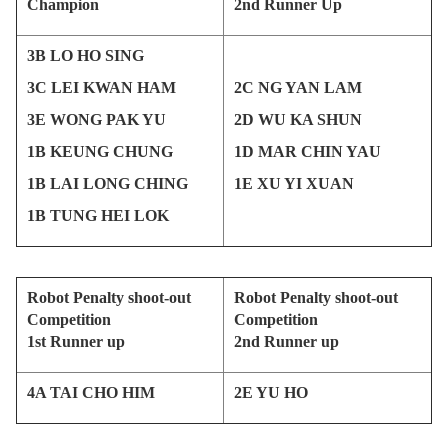
Champion
2nd Runner Up
3B LO HO SING
3C LEI KWAN HAM
2C NG YAN LAM
3E WONG PAK YU
2D WU KA SHUN
1B KEUNG CHUNG
1D MAR CHIN YAU
1B LAI LONG CHING
1E XU YI XUAN
1B TUNG HEI LOK
Robot Penalty shoot-out
Robot Penalty shoot-out
Competition
Competition
1st Runner up
2nd Runner up
4A TAI CHO HIM
2E YU HO