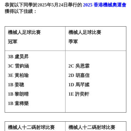
恭賀以下同學於2025年5月24日舉行的
2025
香港機械奧運會
獲得以下佳績：
機械人足球比賽
機械人足球比賽
冠軍
季軍
3B 盧昊昇
3C 雷鈞涵
2C 吳恩霖
3E 黃柏瑜
2D 胡嘉信
1B 姜聰
1D 馬芊媃
1B 黎朗晴
1E 許奕軒
1B 童稀樂
機械人十二碼射球比賽
機械人十二碼射球比賽