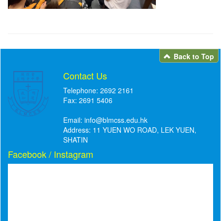
Back to Top
Contact Us
Telephone: 2692 2161
Fax: 2691 5406
Email:
info@blmcss.edu.hk
Address: 11 YUEN WO ROAD, LEK YUEN,
SHATIN
Facebook / Instagram