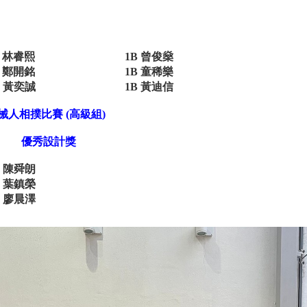
A 林睿熙
1B 曾俊燊
E 鄭開銘
1B 童稀樂
D 黃奕誠
1B 黃迪信
械人相撲比賽 (高級組)
優秀設計獎
D 陳舜朗
D 葉鎮榮
D 廖晨澤