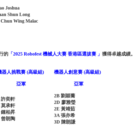
ao Joshua
han Shun Long
 Chun Wing Malac
舉行的
「2025 Robofest 機械人大賽 香港區選拔賽 」
獲得卓越成績
機器人挑戰賽 (高級組)
機器人創意賽 (高級組)
亞軍
亞軍
2B 劉穎蕎
E 許奕軒
2D 廖雅瑩
A 莫承軒
2E 黃靖茹
B 鍾柏昇
3A 張亦希
E 曾朗陶
3D 陳朗謙