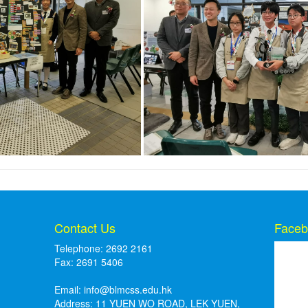
Contact Us
Faceb
Telephone: 2692 2161
Fax: 2691 5406
Email:
info@blmcss.edu.hk
Address: 11 YUEN WO ROAD, LEK YUEN,