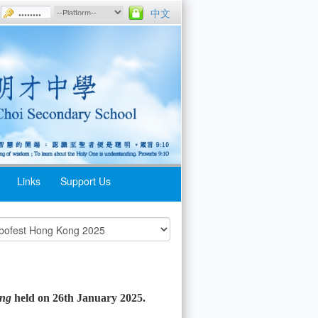
中文
Links
Support Us
ong
held on 26th January 2025.