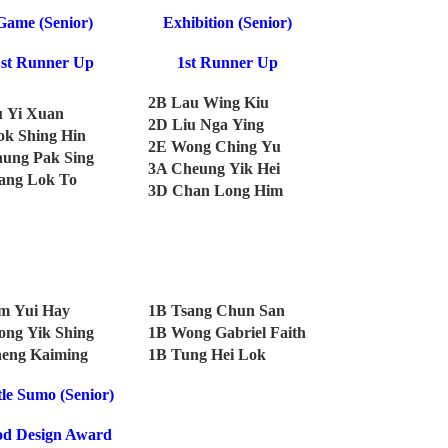
Game (Senior)
Exhibition (Senior)
1st Runner Up
1st Runner Up
2B Lau Wing Kiu
 Yi Xuan
2D Liu Nga Ying
k Shing Hin
2E Wong Ching Yu
ung Pak Sing
3A Cheung Yik Hei
ang Lok To
3D Chan Long Him
m Yui Hay
1B Tsang Chun San
ng Yik Shing
1B Wong Gabriel Faith
eng Kaiming
1B Tung Hei Lok
tle Sumo (Senior)
d Design Award