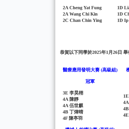
2A Cheng Yat Fung
1D Li
2A Wang Chi Kin
1D C
2C Chan Chin Ying
1D Ip
恭賀以下同學於2025年1月26日 
醫療應用發明大賽 (高級組)
冠軍
3E 李昊栩
1
4A 陳靜
4
4A 伍世麒
4
4B 丁煒晴
4
4F 陳亭羽