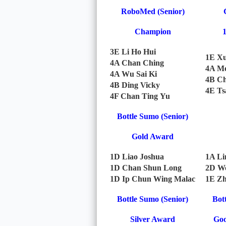
RoboMed (Senior)
Champion
3E Li Ho Hui
1E Xu
4A Chan Ching
4A Mo
4A Wu Sai Ki
4B Ch
4B Ding Vicky
4E Ts
4F Chan Ting Yu
Bottle Sumo (Senior)
Gold Award
1
D Liao Joshua
1A Li
1D Chan Shun Long
2D Wo
1D Ip Chun Wing Malac
1E Zh
Bottle Sumo (Senior)
Bot
Silver Award
Goo