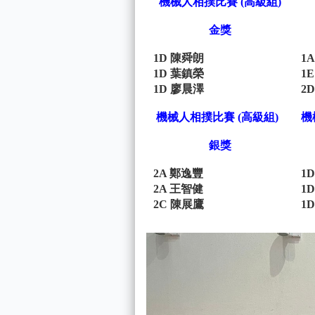
機械人相撲比賽 (高級組)
金獎
1D 陳舜朗
1
1D 葉鎮榮
1
1D 廖晨澤
2
機械人相撲比賽 (高級組)
機
銀獎
2A 鄭逸豐
1
2A 王智健
1
2C 陳展鷹
1