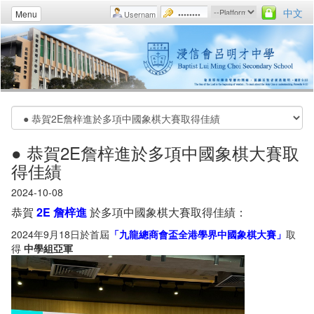
中文
Menu
● 恭賀2E詹梓進於多項中國象棋大賽取
得佳績
2024-10-08
恭賀
2E 詹梓進
於多項中國象棋大賽取得佳績：
2024年9月18日於首屆
「九龍總商會盃全港學界中國象棋大賽」
取
得
中學組亞軍