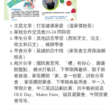
主題文章：打造健康家庭 （溫家傑校長）
家校合作交流會23-24 問與答
學生分享：其他語言學習（西班牙文、法文、
韓文和日文）、橋牌學會
早會分享：延續的呂中情 （家長會主席孫淑嫻
校友）
相片分享：國民教育周、「糭」有你心 、圖書
館盤點 、糖水打氣日、下學期興趣班、親子新
春旅遊、家長團契「家。多一份愛」詩歌分享
會 、家長團契聚會、下學期各級周會、中一入
學簡介會、中三英語話劇比賽、呂中藝術節及
OLE Day、Maker Faire、福音週聚會、午間音樂
會等等。