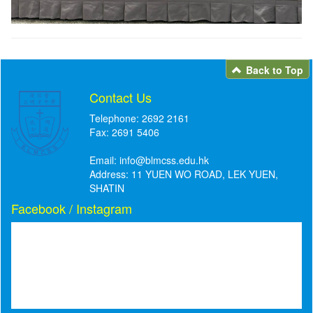
Back to Top
Contact Us
Telephone: 2692 2161
Fax: 2691 5406
Email:
info@blmcss.edu.hk
Address: 11 YUEN WO ROAD, LEK YUEN,
SHATIN
Facebook / Instagram