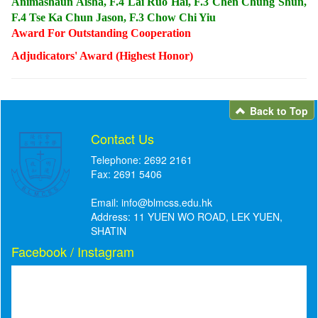
Animashaun Aisha, F.4 Lai Ruo Hai, F.3 Chen Chung Shun,
F.4 Tse Ka Chun Jason, F.3 Chow Chi Yiu
Award For Outstanding Cooperation
Adjudicators' Award (Highest Honor)
Back to Top
Contact Us
Telephone: 2692 2161
Fax: 2691 5406
Email:
info@blmcss.edu.hk
Address: 11 YUEN WO ROAD, LEK YUEN,
SHATIN
Facebook / Instagram