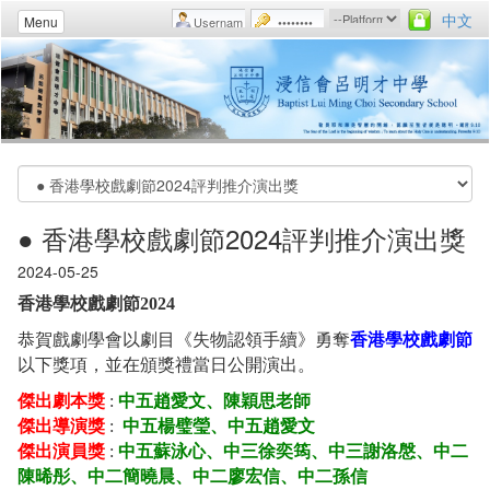
中文
Menu
● 香港學校戲劇節2024評判推介演出獎
2024-05-25
香港學校戲劇節2024
恭賀戲劇學會以劇目《失物認領手續》勇奪
香港學校戲劇節
以下獎項，並在頒獎禮當日公開演出。
傑出劇本獎
:
中五趙愛文、陳穎思老師
傑出導演獎
:
中五楊璧瑩、中五趙愛文
傑出演員獎
:
中五蘇泳心、中三徐奕筠、中三謝洛慇、中二
陳晞彤、中二簡曉晨、中二廖宏信、中二孫信