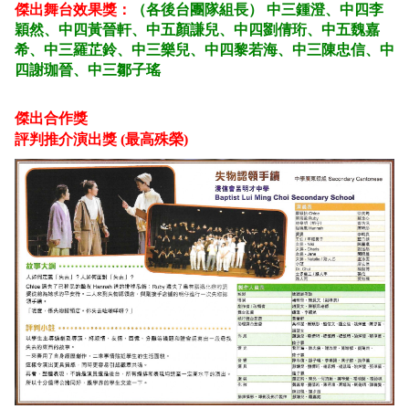
傑出舞台效果獎：
（各後台團隊組長） 中三鍾澄、中四李
穎然、中四黃晉軒、中五顏謙兒、中四劉倩珩、
中五魏嘉
希、中三羅芷鈴、中三樂兒、中四黎若海、中三陳忠信、
中
四謝珈晉、中三鄒子瑤
傑出合作獎
評判推介演出獎 (最高殊榮)