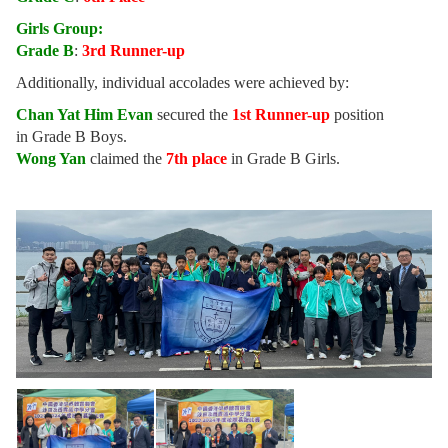
Girls Group:
Grade B
:
3rd Runner-up
Additionally, individual accolades were achieved by:
Chan Yat Him Evan
secured the
1st Runner-up
position
in Grade B Boys.
Wong Yan
claimed the
7th place
in Grade B Girls.