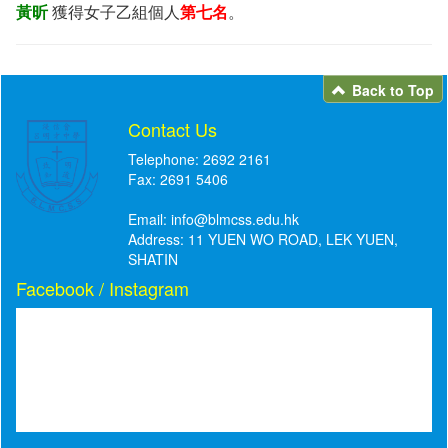
黃昕
獲得女子乙組個人
第七名
。
Back to Top
Contact Us
Telephone: 2692 2161
Fax: 2691 5406
Email:
info@blmcss.edu.hk
Address: 11 YUEN WO ROAD, LEK YUEN,
SHATIN
Facebook / Instagram