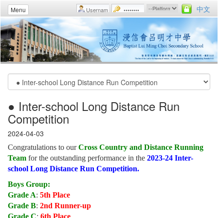
中文
Menu
● Inter-school Long Distance Run
Competition
2024-04-03
Congratulations to our
Cross Country and Distance Running
Team
for the outstanding performance in the
2023-24 Inter-
school Long Distance Run Competition.
Boys Group:
Grade A
:
5th Place
Grade B
:
2nd Runner-up
Grade C
:
6th Place