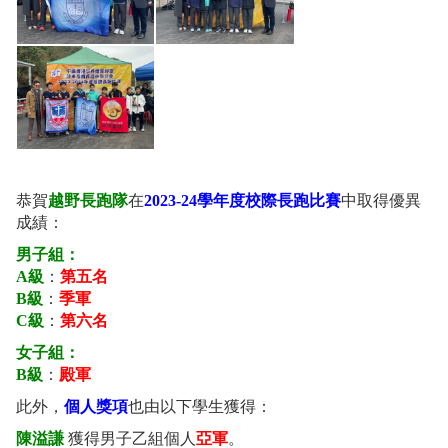
恭賀
越野長跑隊
在
2023-24學年度校際長跑比賽
中取得優異
成績：
男子組：
A級
：
第五名
B級
：
季軍
C級
：
第六名
女子組：
B級
：
殿軍
此外，
個人獎項
也由以下學生獲得：
陳溢謙
獲得男子乙組個人
亞軍
。