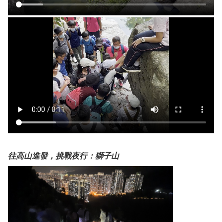
往高山進發，挑戰夜行：獅子山