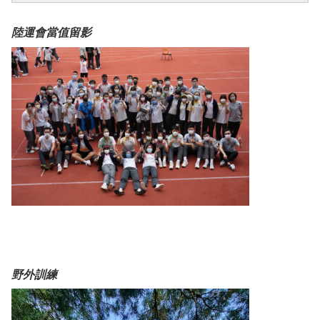
陸運會當值留影
野外訓練