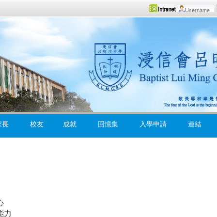
家長
校友
成就
回憶集
入學申請
連結
心
能力