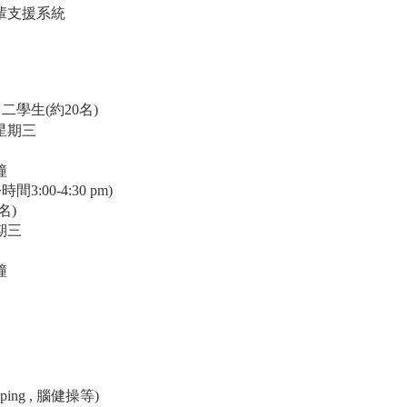
輩支援系統
二學生(約20名)
星期三
鐘
間3:00-4:30 pm)
名)
期三
鐘
ing , 腦健操等)