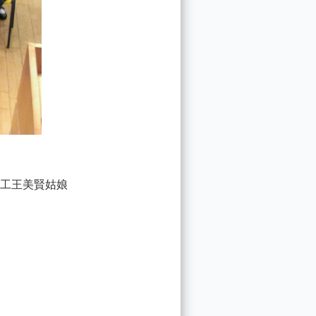
工王美賢姑娘