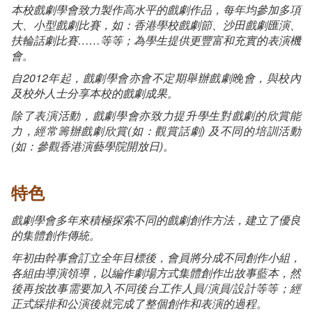
本校戲劇學會致力製作高水平的戲劇作品，每
年均參加多項
大、小型戲劇比賽，如：香港學校戲劇節、沙田戲劇匯演、
扶輪話劇比賽……等等；為學生提供更豐富和充實的表演機
會。
自2012年起，戲劇學會亦會不定期舉辦戲劇晚會，與校內
及校外人士分享本校的戲劇成果。
除了表演活動，戲劇學會亦致力提升學生對戲劇的欣賞能
力，經常籌辦戲劇欣賞(如：觀賞話劇) 及不同的培訓活動
(如：參觀香港演藝學院開放日)。
特色
戲劇學會多年來積極探索不同的戲劇創作方法，建立了優良
的集體創作傳統。
年初由幹事會訂立全年目標後，會員將分成不同創作小組，
各組由導演領導
，以
編作劇場方式集體創作出故事藍本，然
後再按故事需要加入不同後台工作人員/演員/設計等等；經
正式綵排和公演後就完成了整個創作和表演的過程。