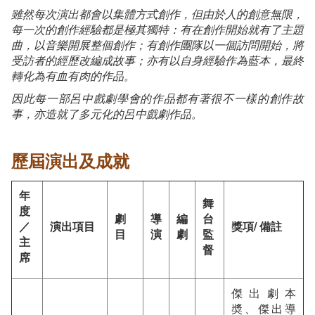
雖然每次演出都會以集體方式創作，但由於人的創意無限，
每一次的創作經驗都是極其獨特：有在創作開始就有了主題
曲，以音樂開展整個創作；有創作團隊以一個訪問開始，將
受訪者的經歷改編成故事；亦有以自身經驗作為藍本，最終
轉化為有血有肉的作品。
因此每一部呂中戲劇學會的作品都有著很不一樣的創作故
事，亦造就了多元化的呂中戲劇作品。
歷屆演出及成就
年
舞
度
劇
導
編
台
／
演出項目
獎項/ 備註
目
演
劇
監
主
督
席
傑出劇本
奬、傑出導