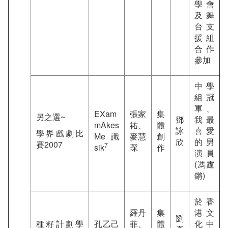
學會
及舞
台支
援組
合作
參加
中學
組冠
軍、
EXam
張家
集
另之選~
鄧
我最
mAkes
祐、
體
詠
喜愛
學界戲劇比
Me 識
麥慧
創
欣
的男
賽2007
7
sik
琛
作
演員
(馮霆
鏘)
於香
羅丹
集
港文
劉
種籽計劃學
孔乙己
菲、
體
化中