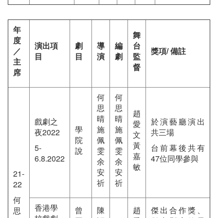
年
舞
度
演出項
劇
導
編
台
／
獎項/ 備註
目
目
演
劇
監
主
督
席
何
何
思
思
趙
晴
晴
戲劇之
於演藝廳演出
愛
學
施
施
夜2022
共三場
文
院
佩
佩
黃
5-
台前幕後共有
說
雯
雯
嘉
6.8.2022
47位同學參與
余
余
敏
安
安
21-
祈
祈
22
何
香港學
曾
陳
趙
傑出合作獎、
思