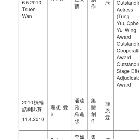
6.5.2010
欣
Outstandi
蒨
作
Tsuen
Actress
Wan
(Tung 
Yiu, Ophel
Yu Wing I
Award f
Outstandi
Cooperati
Award f
Outstandi
Stage Effe
Adjudicato
Award
潘臻
集
2010扶輪
薜
理想‧愛
雅、
體
話劇比賽
恩
2
羅進
創
霖
11.4.2010
熙
作
李如
集