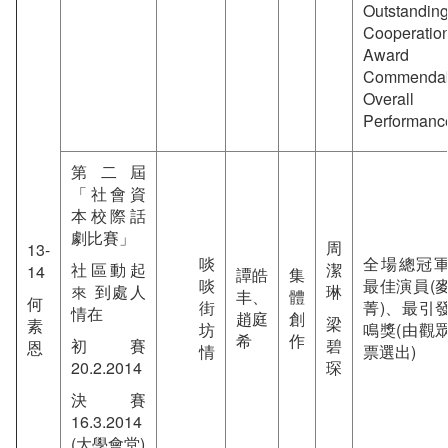
Outstandin
Cooperation
Award f
Commenda
Overall
Performanc
第二屆
「社會資
本校際話
劇比賽」
周
13-
啖
全場總冠
社區動起
潔
14
譚皓
集
啖
最佳演員(
來 到處人
琳
丰、
體
何
街
菁)、最引
情在
趙庭
創
梁
素
坊
鳴獎(由觀
希
作
初賽
碧
恩
情
票選出)
20.2.2014
琛
決賽
16.3.2014
(大學會堂)