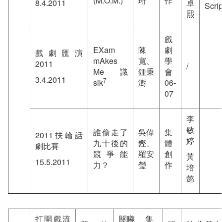
(M.O.M.)
珩
作
8.4.2011
卓
Scrip
熙
戲
EXam
陳
劇
戲劇匯演
mAkes
寬、
學
2011
/
Me 識
鍾秉
會
3.4.2011
7
sik
澍
06-
07
李
敏
誰偷走了
吳偉
集
2011扶輪話
婷
九十後的
鏗、
體
劇比賽
競爭能
羅安
創
黃
15.5.2011
力？
瑩
作
培
懿
打開戲流
關曦
集