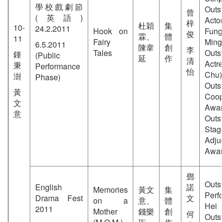
學校戲劇節
Outs
曾
(英語)
Acto
梓
杜穎
集
10-
24.2.2011
Hook on
Fung
俊
霖、
體
11
Fairy
Ming
6.5.2011
陳韋
創
李
Tales
Outs
鍾
(Public
延
作
清
Actr
秉
Performance
怡
Chu)
澍
Phase)
Outs
黃
Coop
文
Aw
意
Outs
Sta
Adju
Awa
鄧
Outs
English
諾
Memories
黃文
集
Perf
Drama Fest
文
on a
意、
體
He
2011
Mother
錢樂
創
何
Outs