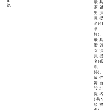
最具
德
潛質
男演
員提
名(何
卓
軒)、
最具
潛質
女演
員提
名(張
凱
婷)、
最佳
舞台
設計
提名
(共9
項提
名)