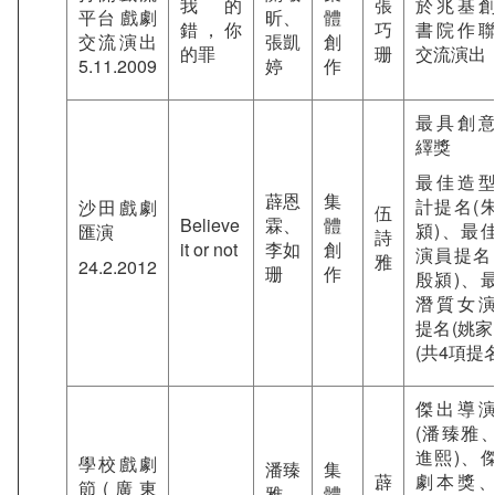
我的
張
於兆基
平台 戲劇
昕、
體
錯，你
巧
書院作
交流演出
張凱
創
的罪
珊
交流演出
5.11.2009
婷
作
最具創
繹獎
最佳造
薜恩
集
計提名(
沙田戲劇
伍
Believe
霖、
體
潁)、最
匯演
詩
it or not
李如
創
演員提名
雅
24.2.2012
珊
作
殷潁)、
潛質女
提名(姚家
(共4項提名
傑出導
(潘臻雅
進熙)、
學校戲劇
潘臻
集
薜
劇本獎
節(廣東
雅、
體