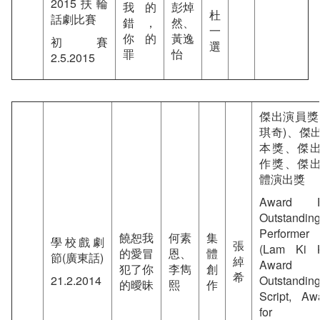
2015扶輪
我的
彭焯
杜
話劇比賽
錯，
然、
一
你的
黃逸
初賽
選
罪
怡
2.5.2015
傑出演員獎
琪奇)、傑
本獎、傑
作獎、傑
體演出獎
Award F
Outstandin
Performer
饒恕我
何素
集
學校戲劇
張
(Lam Ki K
的愛冒
恩、
體
節(廣東話)
綽
Award f
犯了你
李雋
創
希
21.2.2014
Outstandin
的曖昧
熙
作
Script, Aw
for