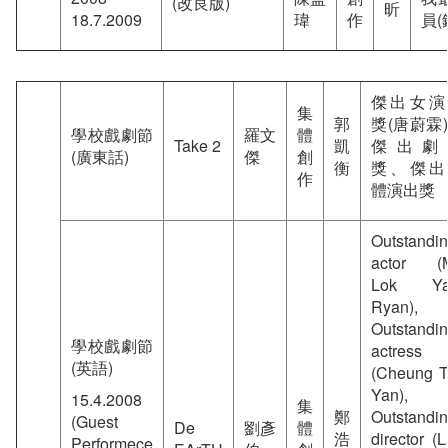
(改良版)
昕
18.7.2009
瑋
作
員(
傑出女演
集
郭
獎(唐蔚霖
學校戲劇節
羅文
體
Take 2
凱
傑出劇
(廣東話)
傑
創
衡
獎、傑出
作
體演出獎
Outstandi
actor (
Lok Ya
Ryan),
Outstandi
學校戲劇節
actress
(英語)
(Cheung T
Yan),
15.4.2008
集
鄭
Outstandi
(Guest
De
劉彥
體
浩
director (
Performece