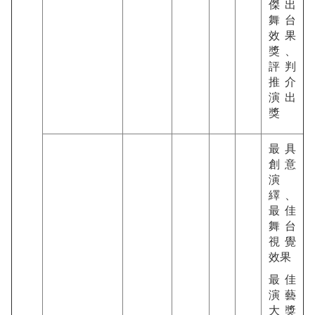
傑出
舞台
效果
獎、
評判
推介
演出
獎
最具
創意
演
繹、
最佳
舞台
視覺
效果
最佳
演藝
大獎