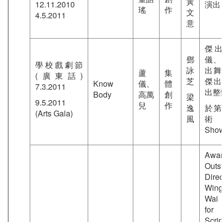
黃
12.11.2010
演出
瑤
作
文
4.5.2011
意
傑
鄧
儀、
學校戲劇節
詠
出
蘆
集
(廣東話)
芝
傑
Know
儀、
體
7.3.2011
出整
Body
高萬
創
梁
9.5.2011
兒
作
逸
於
(Arts Gala)
風
術節
Sh
Aw
Outs
Dire
Win
Wai 
for 
Scri