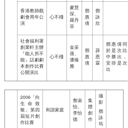
麥慧
香港教師戲
鄧
鄧
琛、
劇會周年公
心不殘
惠
詠
羅丹
演
倩
欣
菲
社會福利署
鄧惠倩同
創業軒主辦
金采
鄧
薜
於是次比
『能人所不
蒨、
心不殘
惠
恩
中勝出，
能』話劇劇
潘臻
倩
霖
安排是次
本創作比賽
雅
出
公開演出
攝
2006「向
詹淑
集
影
生命致
怡、
體
敬」第四
和諧家庭
鄧
李怡
創
屆短片創
詠
德
作
作比賽
筠