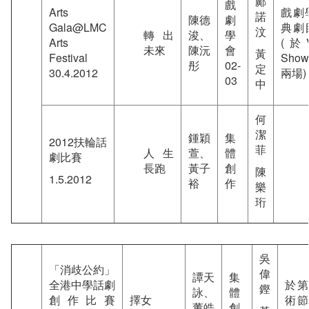
鄺
戲
Arts
戲劇
諾
陳德
劇
Gala@LMC
典劇
汶
轉出
浚、
學
Arts
(於Va
未來
陳沅
會
黃
Festival
Sho
彤
02-
定
30.4.2012
兩場)
03
中
何
潔
鍾穎
集
2012扶輪話
菲
人生
萱、
體
劇比賽
長跑
黃子
創
陳
1.5.2012
裕
作
樂
珩
吳
「消歧公約」
偉
譚天
集
全港中學話劇
於
鏗
詠、
體
創作比賽
擇女
術
董皓
創