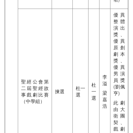
優異
整體
演出
獎、
優異
原創
劇本
獎、
優異
男演
李
員獎
聖經公會第
溢
杜
(劉佩
二屆聖經故
杜一
揀選
一
梁
亨)
事戲劇比賽
選
選
嘉
（中學組）
此劇
浩
由大
衛團
契、
戲劇