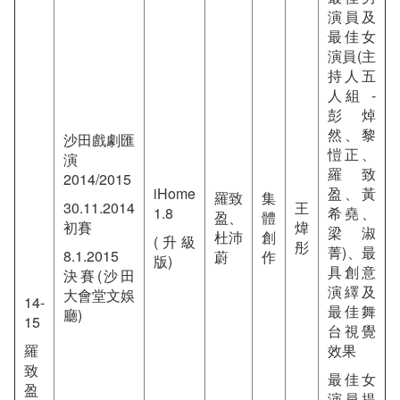
演員及
最佳女
演員(主
持人五
人組 -
彭焯
然、黎
沙田戲劇匯
愷正、
演
羅致
2014/2015
iHome
盈、黃
羅致
集
30.11.2014
王
1.8
希堯、
盈、
體
初賽
煒
梁淑
杜沛
創
(升級
彤
菁)、最
8.1.2015
蔚
作
版)
具創意
決賽(沙田
演繹及
大會堂文娛
14-
最佳舞
廳)
15
台視覺
羅
效果
致
最佳女
盈
演員提