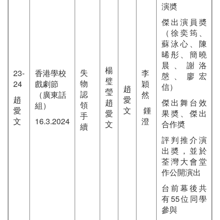
演奬
傑出演員奬
（徐奕筠、
蘇泳心、陳
晞彤、簡曉
晨、謝洛
楊
失
23-
香港學校
李
慇、廖宏
璧
物
24
戲劇節
穎
信）
趙
瑩
認
（廣東話
然
趙
愛
趙
傑出舞台效
領
組）
愛
文
鍾
愛
果奬、傑出
手
文
16.3.2024
澄
文
合作奬
續
評判推介演
出奬，並於
荃灣大會堂
作公開演出
台前幕後共
有55位同學
參與