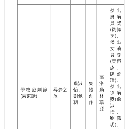
傑出
男演
員獎
(劉佩
亨)、
傑出
女演
員獎
(黃愷
彥、
陳盈
高
瑋)、
詹淑
集
洛
傑出
學校戲劇節
尋夢之
怡、
體
勤
導演
(廣東話)
旅
劉佩
創
林
獎(詹
玥
作
瑞
淑
源
怡、
劉佩
玥)、