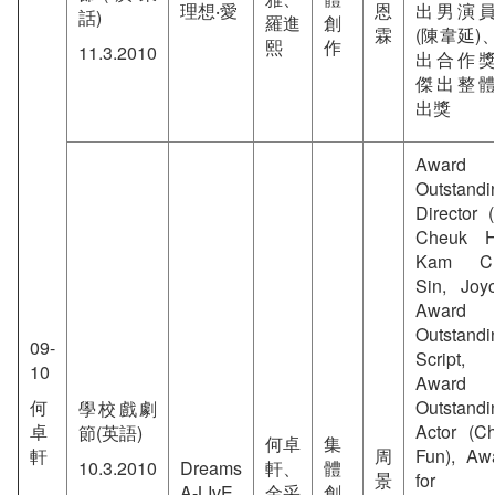
理想‧愛
恩
出男演
話)
羅進
創
霖
(陳韋延)
熙
作
11.3.2010
出合作
傑出整
出獎
Award f
Outstandi
Director 
Cheuk H
Kam Ch
Sin, Joyc
Award f
Outstandi
09-
Script,
10
Award f
何
Outstandi
學校戲劇
卓
Actor (C
節(英語)
何卓
集
軒
周
Fun), Aw
10.3.2010
Dreams
軒、
體
景
for
A-LIvE
金采
創