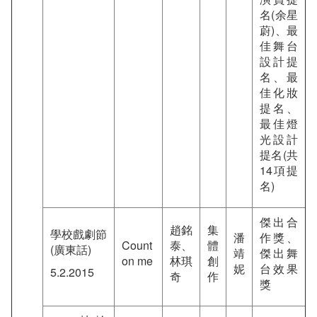
名(余星
蔚)、最
佳舞台
設計提
名、最
佳化妝
提名、
最佳燈
光設計
提名(共
14項提
名)
傑出合
趙銘
集
學校戲劇節
潘
作獎、
Count
泰、
體
(廣東話)
靖
傑出舞
on me
林琪
創
妮
台效果
5.2.2015
奇
作
獎