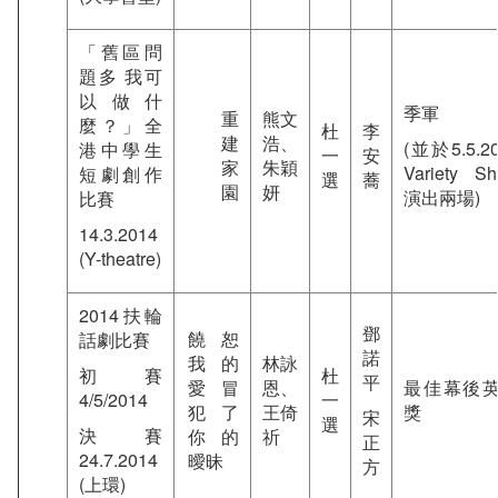
「舊區問
題多 我可
以做什
季軍
重
熊文
麼？」全
杜
李
建
浩、
(並於5.5.2
港中學生
一
安
家
朱穎
Variety S
短劇創作
選
蕎
園
妍
演出兩場)
比賽
14.3.2014
(Y-theatre)
2014扶輪
鄧
饒恕
話劇比賽
諾
我的
林詠
初賽
杜
平
愛冒
恩、
最佳幕後
4/5/2014
一
犯了
王倚
獎
宋
選
決賽
你的
祈
正
24.7.2014
曖昧
方
(上環)