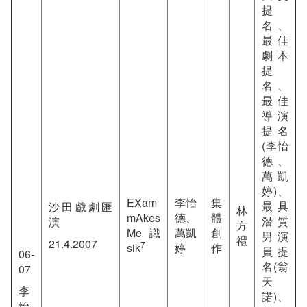
提
名、
最佳
劇本
提
名、
最佳
導演
提名
(李怡
德、
萬凱
婷)、
EXam
李怡
集
最具
沙田戲劇匯
林
mAkes
德、
體
潛質
演
方
Me 識
萬凱
創
男演
禮
21.4.2007
7
sik
婷
作
員提
06-
名(翁
07
天
李
諾)、
怡