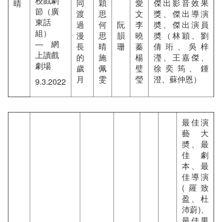
校戲劇
同
穎
愛
傑出影音效果
晴
節（廣
渡
思
文
獎、傑出導演
東話
過
何
阮
李
奬、傑出演員
組）
漫
思
韻
曉
奬（林穎、劉
— 網
長
晴
珊
蓁
倩珩、吳梓
上讀戲
的
施
楊
瀅、王嘉傑、
劇場
歲
佩
璧
徐奕筠、鍾
月
雯
瑩
澄、蘇仲恩）
9.3.2022
最佳演
藝大
奬、最
佳劇
本、最
佳導演
(羅致
盈、杜
沛蔚)、
最佳男