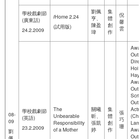
劉佩
集
學校戲劇節
倪
i
Home 2.24
亨、
體
(廣東話)
馨
陳盈
創
(試用版)
雲
24.2.2009
瑋
作
Aw
Out
Dir
Hoi
Ha
Aw
Out
Scr
Out
The
關曦
集
Act
學校戲劇節
張
08-
Unbearable
昕、
體
(C
(英語)
巧
09
Responsibility
張凱
創
La
珊
23.2.2009
of a Mother
婷
作
Aw
劉
Out
佩