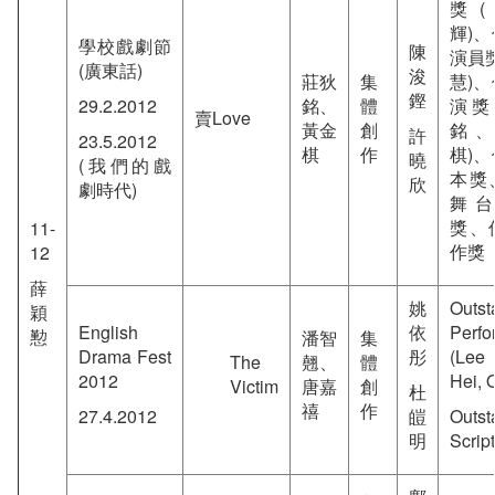
獎
輝)
學校戲劇節
陳
演員
(廣東話)
浚
莊狄
集
慧)
鏗
29.2.2012
銘、
體
演獎
賣Love
黃金
創
銘
許
23.5.2012
棋
作
棋)
曉
(我們的戲
本獎
欣
劇時代)
舞
獎、
11-
作獎
12
薛
姚
Outst
穎
English
依
Perfo
懃
潘智
集
Drama Fest
彤
(Lee
The
翹、
體
2012
Hei, 
Victim
唐嘉
創
杜
禧
作
27.4.2012
皚
Outst
明
Script