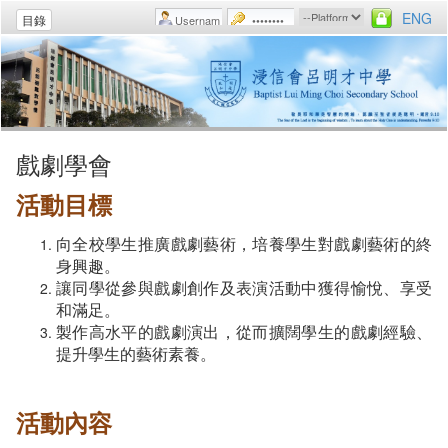
ENG
目錄
戲劇學會
活動目標
向全校學生推廣戲劇藝術，培養學生對戲劇藝術的終
身興趣。
讓同學從參與戲劇創作及表演活動中獲得愉悅、享受
和滿足。
製作高水平的戲劇演出，從而擴闊學生的戲劇經驗、
提升學生的藝術素養。
活動內容