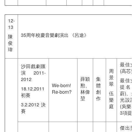
12-
13
35周年校慶音樂劇演出 《呂途》
陳
俊
瑋
最佳
沙田戲劇匯
周
(高芯
演 2011-
景
薛穎
集
2012
最佳
翠
We-born!
懃、
體
提名
18.12.2011
Re-born?
林偉
創
伍
蔚)
初賽
堃
作
樂
光設
3.2.2012 決
庭
(吳樂
賽
3項提
傑出