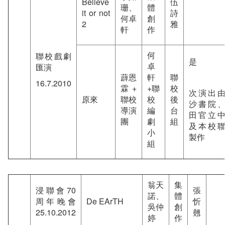
Believe
伍
珊、
體
it or not
詩
何卓
創
2
雅
軒
作
何
聯校戲劇
是
卓
匯演
薜恩
軒
聯
16.7.2010
霖 +
+聯
校
次演出
原來
聯校
校
後
沙書院
導演
編
台
田官立
團
劇
組
及本校
小
製作
組
翁天
集
浸聯會70
張
諾、
體
周年晚會
De EArTH
忻
吳仲
創
25.10.2012
翹
婷
作