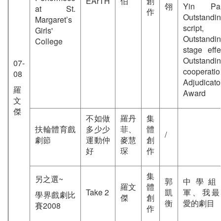
EArTH
伯
創
翎
Yin Pak
at St.
作
Outstandi
Margaret’s
script,
Girls'
Outstandi
College
stage effe
Outstandi
07-
cooperatio
08
Adjudicato
羅
Award
文
傑
不如做
羅丹
集
扶輪體育戲
多少少
菲、
體
/
劇節
運動仲
麥慧
創
好
琛
作
集
另之選~
郭
中學組
羅文
體
Take 2
凱
軍、我最
學界戲劇比
傑
創
衡
愛的劇目
賽2008
作