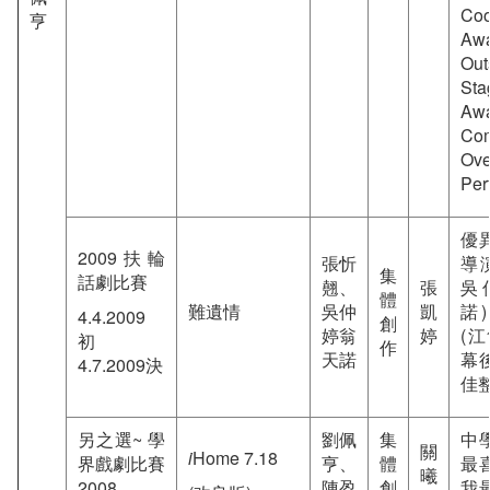
Coo
亨
Aw
Out
St
Aw
Co
Ove
Per
優
2009扶輪
張忻
導
集
話劇比賽
翹、
張
吳
體
難遺情
吳仲
凱
諾
4.4.2009
創
婷翁
婷
(
初
作
天諾
幕
4.7.2009決
佳
另之選~ 學
劉佩
集
中
關
i
Home 7.18
界戲劇比賽
亨、
體
最
曦
2008
陳盈
創
我