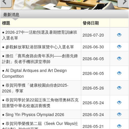
最新消息
標題
發佈日期
● 2026-27中一活動預選及暑期體育訓練班
2026-07-20
入選名單
● 參觀解放軍駐港部隊展覽中心入選名單
2026-06-30
● 擔任「賽馬會路由青年系列——創善先鋒
2026-06-05
計劃」長者手機班課堂導師
● AI Digital Antiques and Art Design
2026-06-05
Competition
● 恭賀同學獲「健康校園由你創2025-
2026-05-26
2026」季軍
● 恭賀同學於第22屆泛珠三角物理奧林匹克
2026-05-24
競賽暨中華名校邀請賽獲獎
● Sing Yin Physics Olympiad 2026
2026-05-24
● 恭賀同學榮獲第二屆《Seek Our Ways社
2026-05-21
創計劃》初中組亞軍