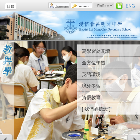
ENG
目錄
寓學習於閱讀
學生團契
制服團隊
早會
全方位學習
福音周
陸運會
週會
英語環境
營會
水運會
校規
境外學習
聖經課
音樂日
輔導活動
資優教育
[ 我們的信念 ]
藝術學習日
義工服務
[ 我們的信念 ]
藝術節
生涯規劃
[ 我們的信念 ]
[ 我們的信念 ]