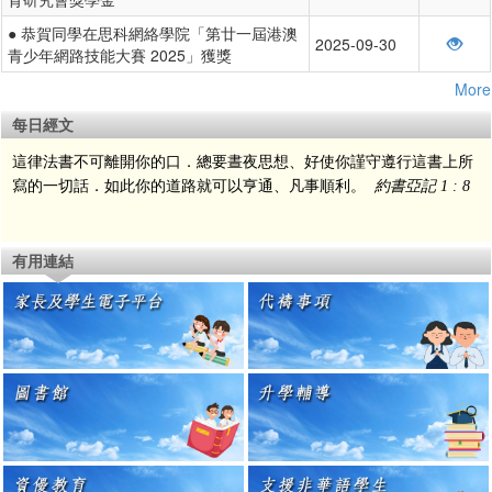
● 恭賀同學在思科網絡學院「第廿一屆港澳
2025-09-30
青少年網路技能大賽 2025」獲獎
More
每日經文
這律法書不可離開你的口．總要晝夜思想、好使你謹守遵行這書上所
寫的一切話．如此你的道路就可以亨通、凡事順利。
約書亞記 1 : 8
有用連結