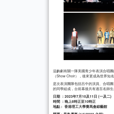
這齣劇有關一隊美國青少年表演合唱團的
（Show Choir），後來更成為世界
是次表演團隊包括呂中的演員、合唱團
的同學組成，台前幕後共有過百名師生
日期 ：2023年7月10及11日 (一及二)
時間 ：晚上8時正至10時正
地點 : 香港理工大學賽馬會綜藝館
門票 : 早鳥優惠 (1/6/2023 之前)