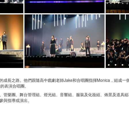
成長之路。他們跟隨高中戲劇老師Jake和合唱團指揮Monica，組成
知名的表演合唱團。
、管樂團、舞台管理組、燈光組、音響組、服裝及化妝組、佈景及道具組
參與指導或演出。