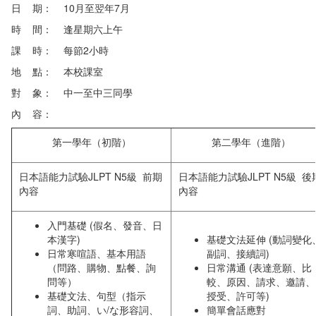
日 期： 10月至翌年7月
時 間： 逢星期六上午
課 時： 每節2小時
地 點： 本校課室
對 象： 中一至中三同學
內 容：
第一學年（初階）
第二學年（進階）
日本語能力試驗JLPT N5級 前期
日本語能力試驗JLPT N5級 後
內容
內容
入門基礎 (假名、發音、日
本漢字)
基礎文法延伸 (動詞變化
日常寒喧語、基本用語
副詞、接續詞)
（問路、購物、點餐、詢
日常溝通 (表達意願、比
問等）
較、原因、請求、邀請、
基礎文法、句型（指示
授受、許可等)
詞、助詞、い/な形容詞、
簡單會話應對