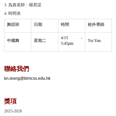
3. 負責老師：楊君諾
4. 時間表
舞蹈班
日期
時間
校外導師
4:15 -
中國舞
星期二
Tsz Yan
5:45pm
聯絡我們
kn.ieong@blmcss.edu
.
hk
獎項
2025-2026