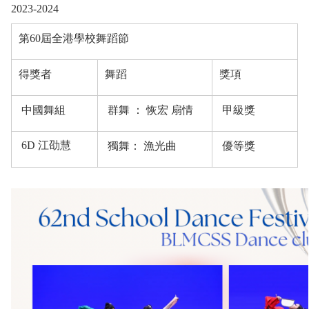
2023-2024
第60屆全港學校舞蹈節
得獎者
舞蹈
獎項
恢宏
情
中國舞組
群舞 ：
扇
甲級獎
6D 江劭慧
獨舞： 漁光曲
優等獎