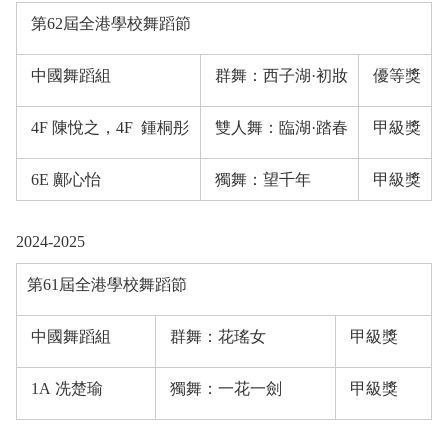
第62屆全港學校舞蹈節
中國舞蹈組
群舞：西子湖·初妝
優等獎
4F 陳悅之，4F
鍾桐彤
雙人舞：臨湖·踏春
甲級獎
6E 鄺心怡
獨舞：望千年
甲級獎
2024-2025
第61屆全港學校舞蹈節
中國舞蹈組
群舞：花瑤女
甲級獎
1A 冼楚瑜
獨舞：一花一劍
甲級獎