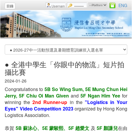
ENG
目錄
● 全港中學生「你眼中的物流」短片拍
攝比賽
2024-01-26
Congratulations to
5B So Wing Sum, 5E Mung Chun Hei
Jerry, 5F Chiu Oi Man Given
and
5F Ngan Him Yee
for
winning the
2nd Runner-up
in the
"Logistics in Your
Eyes" Video Competition 2023
organized by Hong Kong
Logistics Association.
恭賀
5B 蘇泳心、5E 蒙駿熙、5F 趙愛文
及
5F 顏謙兒
在由