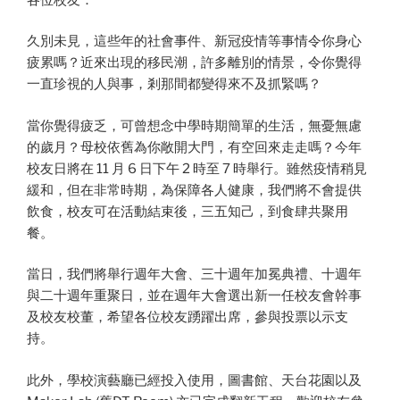
久別未見，這些年的社會事件、新冠疫情等事情令你身心
疲累嗎？近來出現的移民潮，許多離別的情景，令你覺得
一直珍視的人與事，剎那間都變得來不及抓緊嗎？
當你覺得疲乏，可曾想念中學時期簡單的生活，無憂無慮
的歲月？母校依舊為你敞開大門，有空回來走走嗎？今年
校友日將在 11 月 6 日下午 2 時至 7 時舉行。雖然疫情稍見
緩和，但在非常時期，為保障各人健康，我們將不會提供
飲食，校友可在活動結束後，三五知己，到食肆共聚用
餐。
當日，我們將舉行週年大會、三十週年加冕典禮、十週年
與二十週年重聚日，並在週年大會選出新一任校友會幹事
及校友校董，希望各位校友踴躍出席，參與投票以示支
持。
此外，學校演藝廳已經投入使用，圖書館、天台花園以及