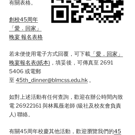
有關表格。
創校45周年
「愛．回家」
晚宴 報名表格
若未便使用電子方式回覆，可下載
「愛．回家」
晚宴報名表(紙本)
，填妥後，可傳真至 2691
5406 或電郵
至
45th_dinner@blmcss.edu.hk
。
如對上述活動有任何查詢，歡迎在辦公時間內致
電 26922161 與林鳳薇老師 (級社及校友會負責
人) 聯絡。
有關45周年校慶其他活動，歡迎瀏覽我們的
45