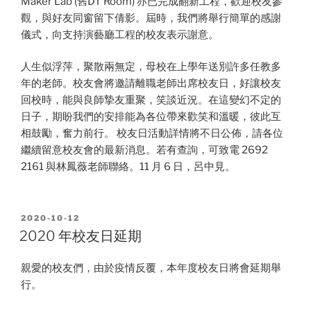
Maker Lab (舊DT Room) 亦已完成翻新工程，歡迎校友參
觀，與好友同窗留下倩影。屆時，我們將舉行簡單的感謝
儀式，向支持演藝廳工程的校友表示謝意。
人生似浮萍，聚散兩無定，母校在上學年送別許多任教多
年的老師。校友會將邀請離職老師出席校友日，好讓校友
回校時，能與良師摯友重聚，笑談近況。在這變幻不定的
日子，期盼我們的安排能為各位帶來歡笑和溫暖，彼此互
相鼓勵，奮力前行。 校友日活動詳情將不日公佈，請各位
繼續留意校友會的最新消息。若有查詢，可致電 2692
2161 與林鳳薇老師聯絡。11 月 6 日，呂中見。
POSTED
2020-10-12
ON
2020 年校友日延期
親愛的校友們，由於疫情反覆，本年度校友日將會延期舉
行。