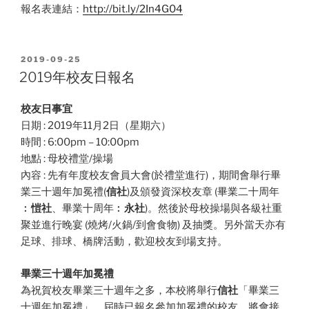
報名表連結：
http://bit.ly/2In4G04
POSTED
2019-09-25
ON
2019年校友日報名
校友日事宜
日期 : 2019年11月2日（星期六）
時間 : 6:00pm – 10:00pm
地點 : 母校禮堂/操場
內容 : 先有年度校友會員大會(於禮堂進行)，期間會舉行畢
業三十週年加冕禮(
信社
)及頒發資深校友章 (畢業二十周年
︰
愷社
、畢業十周年︰
永社
)。然後於母校操場與各級社重
聚並進行晚宴 (燒烤/火鍋/到會食物) 及抽獎。另外當天亦有
足球、排球、橋牌活動，歡迎校友到場支持。
畢業三十週年加冕禮
為祝賀校友畢業三十週年之多，本校將舉行
信社
「畢業三
十週年加冕禮」，屆時已報名參加加冕禮的校友，將會接