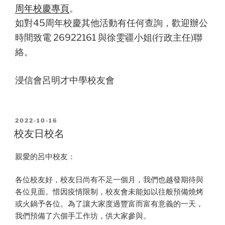
周年校慶專頁
。
如對45周年校慶其他活動有任何查詢，歡迎辦公
時間致電 26922161 與徐雯疆小姐(行政主任)聯
絡。
浸信會呂明才中學校友會
POSTED
2022-10-16
ON
校友日校名
親愛的呂中校友：
各位校友好，校友日尚有不足一個月，我們也越發期待與
各位見面。惜因疫情限制，校友會未能如以往般預備燒烤
或火鍋予各位。為了讓大家度過豐富而富有意義的一天，
我們預備了六個手工作坊，供大家參與。