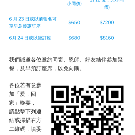
小同價)
價)
6 月 23 日或以前報名可
$650
$7200
享早鳥優惠訂座
6月 24 日或以後訂座
$680
$8160
我們誠邀各位邀約同窗、恩師、好友結伴參加聚
餐，及早預訂座席，以免向隅。
各位若有意參
加「愛．回
家」晚宴，
請點擊下列連
結或掃描右方
二維碼，填妥