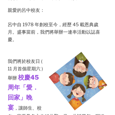
親愛的呂中校友：
呂中自 1978 年創校至今，經歷 45 載恩典歲
月。盛事當前，我們將舉辦一連串活動以誌喜
慶。
我們將於校友日 (
11 月首個星期六 )
校慶45
舉辦
周年「愛．
回家」晚
宴
，讓師生、校