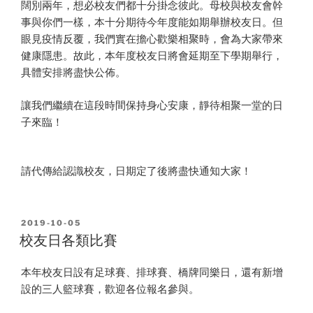
闊別兩年，想必校友們都十分掛念彼此。母校與校友會幹
事與你們一樣，本十分期待今年度能如期舉辦校友日。但
眼見疫情反覆，我們實在擔心歡樂相聚時，會為大家帶來
健康隱患。故此，本年度校友日將會延期至下學期舉行，
具體安排將盡快公佈。
讓我們繼續在這段時間保持身心安康，靜待相聚一堂的日
子來臨！
請代傳給認識校友，日期定了後將盡快通知大家！
POSTED
2019-10-05
ON
校友日各類比賽
本年校友日設有足球賽、排球賽、橋牌同樂日，還有新增
設的三人籃球賽，歡迎各位報名參與。