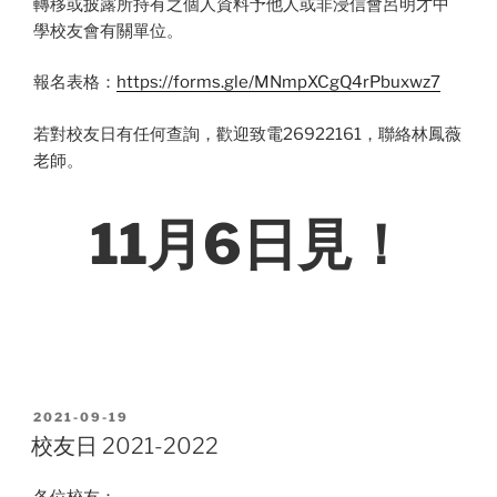
轉移或披露所持有之個人資料予他人或非浸信會呂明才中
學校友會有關單位。
報名表格：
https://forms.gle/MNmpXCgQ4rPbuxwz7
若對校友日有任何查詢，歡迎致電26922161，聯絡林鳳薇
老師。
11月6日見！
POSTED
2021-09-19
ON
校友日 2021-2022
各位校友：