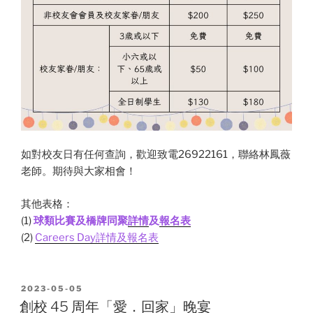
如對校友日有任何查詢，歡迎致電26922161，聯絡林鳳薇
老師。期待與大家相會！
其他表格：
(1)
球類比賽及橋牌同聚
詳情
及
報名表
(2)
Careers Day詳情及報名表
POSTED
2023-05-05
ON
創校 45 周年「愛．回家」晚宴