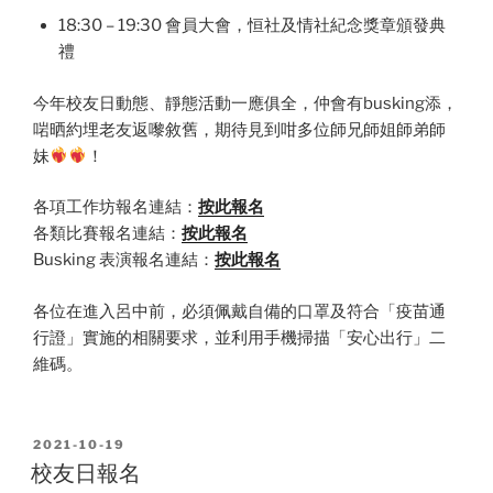
18:30 – 19:30 會員大會，恒社及情社紀念獎章頒發典
禮
今年校友日動態、靜態活動一應俱全，仲會有busking添，
啱晒約埋老友返嚟敘舊，期待見到咁多位師兄師姐師弟師
妹
！
各項工作坊報名連結：
按此報名
各類比賽報名連結：
按此報名
Busking 表演報名連結：
按此報名
各位在進入呂中前，必須佩戴自備的口罩及符合「疫苗通
行證」實施的相關要求，並利用手機掃描「安心出行」二
維碼。
POSTED
2021-10-19
ON
校友日報名