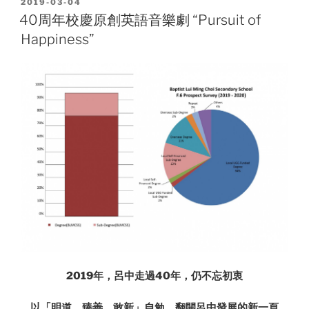
POSTED
2019-03-04
ON
40周年校慶原創英語音樂劇 “Pursuit of
Happiness”
2019年，呂中走過40年，仍不忘初衷
以「明道、臻善、敢新」自勉，翻開呂中發展的新一頁