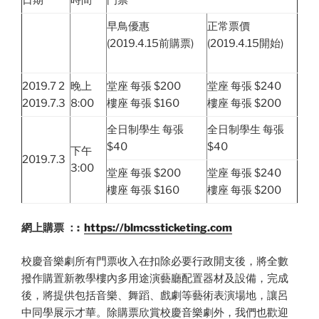
早鳥優惠
正常票價
(2019.4.15前購票)
(2019.4.15開始)
2019.7 2
晚上
堂座 每張 $200
堂座 每張 $240
2019.7.3
8:00
樓座 每張 $160
樓座 每張 $200
全日制學生 每張
全日制學生 每張
$40
$40
下午
2019.7.3
3:00
堂座 每張 $200
堂座 每張 $240
樓座 每張 $160
樓座 每張 $200
網上購票 ：:
https://blmcssticketing.com
校慶音樂劇所有門票收入在扣除必要行政開支後，將全數
撥作購置新教學樓內多用途演藝廳配置器材及設備，完成
後，將提供包括音樂、舞蹈、戲劇等藝術表演場地，讓呂
中同學展示才華。除購票欣賞校慶音樂劇外，我們也歡迎