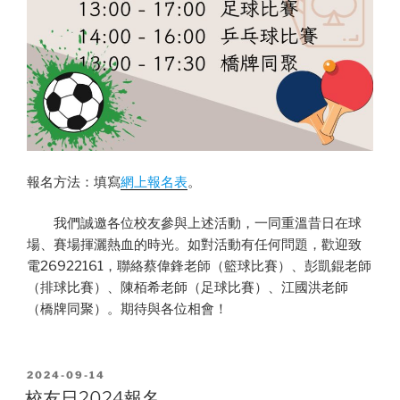
報名方法：填寫
網上報名表
。
我們誠邀各位校友參與上述活動，一同重溫昔日在球
場、賽場揮灑熱血的時光。如對活動有任何問題，歡迎致
電26922161，聯絡蔡偉鋒老師（籃球比賽）、彭凱錕老師
（排球比賽）、陳栢希老師（足球比賽）、江國洪老師
（橋牌同聚）。期待與各位相會！
POSTED
2024-09-14
ON
校友日2024報名