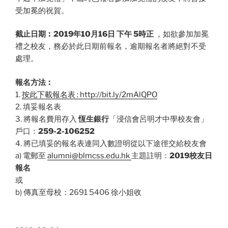
受加冕的祝賀。
截止日期︰2019年10月16日 下午 5時正
，如欲參加加冕
禮之校友，務必於此日期前報名，逾期報名者將絕對不受
處理。
報名方法︰
1.
按此下載報名表 : http://bit.ly/2mAlQPO
2. 填妥報名表
3. 將報名費用存入
恆生銀行
「浸信會呂明才中學校友會」
戶口：
259-2-106252
4. 將已填妥的報名表連同入數證明從以下途徑交給校友會
a) 電郵至
alumni@blmcss.edu.hk
主題註明：
2019校友日
報名
或
b) 傳真至母校：2691 5406 徐小姐收