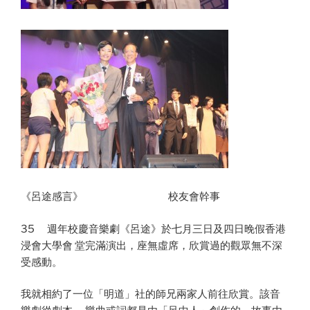
《呂途感言》 校友會幹事
35 週年校慶音樂劇《呂途》於七月三日及四日晚假香港
浸會大學會 堂完滿演出，座無虛席，欣賞過的觀眾無不深
受感動。
我就相約了一位「明道」社的師兄兩家人前往欣賞。該音