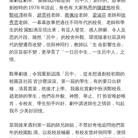
樂劇從劇本、 樂曲或詞都是由「呂中人」創作的。故事由
創校時的 1978 年說起，角色有 大家熟悉的
陳建熊
校長、
鄭祖澤
校長、
趙雲祥
老師、
蔡佩珍
老師、
梁淑芬
老師和
徐
秀雲
老師。一幕幕故事把過往不同年代的校長、老師和學
生的校 園點滴呈現出來，有逗人發笑、感人肺腑、令人反
思的片段。雖然「呂中」 的校舍外觀、環境隨著社區及時
代的變遷而改變，但與神同行，教師以「生 命影響生命」
的宗旨卻不變，更孕育了「一日呂中生，一生呂中人」之
情。
觀畢劇後，令我重新認識「呂中」，從未想過創校初期的
校園及社區 皆沙塵滾滾。第一屆的學生，有的要日出耕
種，清晨賣菜，然後才上學。 我最欣賞劇中扮演鄭校長、
趙老師的學生，他們在外貌、神態、舉止、打 扮皆唯妙唯
肖，令校友、學生拍手叫好。劇中講述師生之情節，勾起
我不 少美好回憶。
當我後來遇到第一屆的師兄師姐，不禁好奇地追問他們當
年的校園點 滴。以前校規極嚴，有校友曾絆倒同學，便得