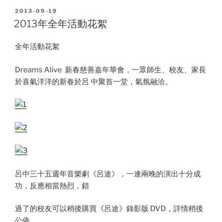
POSTED
2013-09-19
ON
2013年全年活動花絮
全年活動花絮
Dreams Alive 新春慈善嘉年華會，一眾師生、校友、家長
於喜氣洋洋的新春於呂 中聚首一堂，氣氛融洽。
呂中三十五週年音樂劇《呂途》，一連兩晚的演出十分成
功，反應相當熱烈，錯
過了的校友可以稍後購買《呂途》錄影版 DVD，詳情稍後
公佈