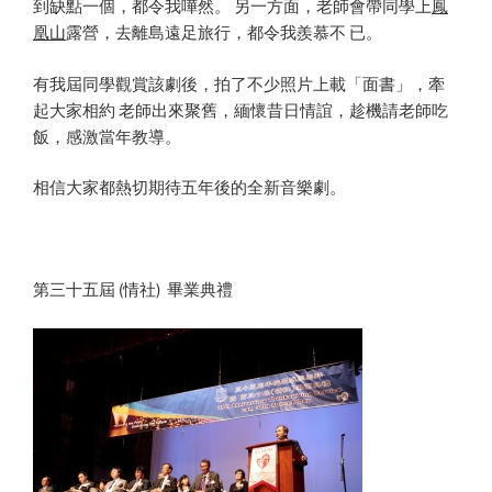
到缺點一個，都令我嘩然。 另一方面，老師會帶同學上
鳳
凰山
露營，去離島遠足旅行，都令我羨慕不 已。
有我屆同學觀賞該劇後，拍了不少照片上載「面書」，牽
起大家相約 老師出來聚舊，緬懷昔日情誼，趁機請老師吃
飯，感激當年教導。
相信大家都熱切期待五年後的全新音樂劇。
第三十五屆 (情社) 畢業典禮