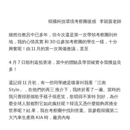
韓國科技環境考察團後感 李穎茵老師
雖然任教呂中已多年，但今次還是第一次帶領考察團到外
地，我的心情其實 和 30 位參加考察團的學生一樣，十分
興奮呢！由 11 月的第一次籌備會議，直至
4 月 7 日順利返抵香港，當中的體驗及學習確實令我獲益良
多！
還記得 11 月初，有一些同學總是嚷著叫我看「江南
Style」，在他們的再三 推介下，我終於看了一遍。當時的
我只覺得那個歌手樣子很惹笑，歌唱得不算特 別好，為什
麼全球人類都對它如此瘋狂呢？韓流又憑什麼能夠席捲全
世界呢？結 果，我在考察團中找到答案。當參觀韓國第二
大汽車生產商 KIA 時，廠房內每