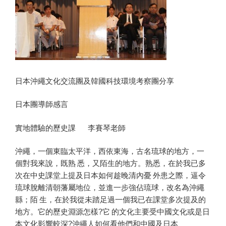
日本沖繩文化交流團及韓國科技環境考察團分享
日本團導師感言
實地體驗的歷史課 李賽琴老師
沖繩，一個東臨太平洋，西依東海，古名琉球的地方，一
個對我來說，既熟 悉，又陌生的地方。熟悉，在於我已多
次在中史課堂上提及日本如何趁晚清內憂 外患之際，逼令
琉球脫離清朝藩屬地位，並進一步強佔琉球，改名為沖繩
縣；陌 生，在於我從未踏足過一個我已在課堂多次提及的
地方。它的歷史淵源怎樣?它 的文化主要受中國文化或是日
本文化影響較深?沖繩人如何看他們和中國及日本