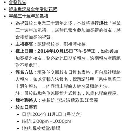
會務報告
師生近況及全年活動花絮
畢業三十週年加冕禮
為祝賀校友畢業三十週年之多，本校將舉行
煒社
「
畢業
三十週年加冕禮」，屆時已報名參加加冕禮的校友，
將
會接受加冕的祝賀。
主禮嘉賓︰
陳建熊校長、鄭祖澤校長
截止日期︰2014年10月15日 下午 5時正
，如欲參加
加冕禮之校友，務必於此日期前報名，
逾期報名者將絕
對不受處理。
報名方法︰
填妥並交回校友日報名表格，再向屬社聯絡
人報名，
如以電郵方法報名，標題請註明「呂中畢業三
十週年報名」，
內容填上聯絡人姓名及聯絡方法。
註︰母校鼓勵各位以團體方式報名，以簡化聯絡程序。
煒社聯絡人：
林超雄 李淑娟 魏彩鳯 江雪麗
校友日事宜
日期: 2014年11月1日（星期六）
時間: 6:00pm – 10:00pm
地點: 母校禮堂/操場