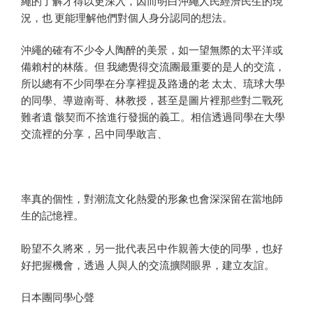
繩的了解才得以更深入，因而明白沖繩人民經濟民生的現
況，也 更能理解他們對個人身分認同的想法。
沖繩的確有不少令人陶醉的美景，如一望無際的太平洋或
備賴村的林蔭。但 我總覺得交流團最重要的是人的交流，
所以總有不少同學在分享裡提及路邊的老 太太、琉球大學
的同學、導遊南哥、林教授，甚至是圖片裡那些對二戰死
難者遺 骸契而不捨進行發掘的義工。相信透過同學在大學
交流裡的分享，呂中同學敢言、
率真的個性，對潮流文化熱愛的形象也會深深留在當地師
生的記憶裡。
盼望不久將來，另一批代表呂中作親善大使的同學，也好
好把握機會，透過 人與人的交流擴闊眼界，建立友誼。
日本團同學心聲