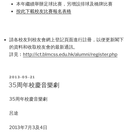
本年繼續舉辦足球比賽，另增設排球及橋牌比賽
按此下載校友比賽報名表格
請各校友到校友會網上登記頁面進行註冊，以便更新閣下
的資料和收取校友會的最新通訊。
詳見︰
http://ict.blmcss.edu.hk/alumni/register.php
POSTED
2013-05-21
ON
35周年校慶音樂劇
35周年校慶音樂劇
呂途
2013年7月3及4日