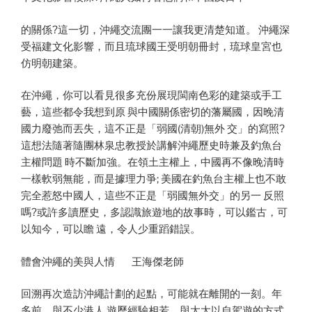
的關係?這一切，沖繩交流團一一讓我更清楚知道。 沖繩深
受福建文化影響，而且琉球國王受明朝冊封，琉球皇宮也
仿明朝建築。
在沖繩，你可以看見很多充份展現閩南色彩的建築或手工
藝，這些都令我想到原 與中國關係密切的藩屬國，因晚清
國力廢弛而丟失，這不正是「弱國(清朝)無外 交」的寫照?
這想法隨著隨團林泉忠教授於講解沖繩歷史時兼及釣魚台
主權問題 時不斷加強。在領土主權上，中國再不像晚清時
一樣軟弱無能，而是據理力爭; 美國在釣魚台主權上也不敢
完全惹怒中國人，這些不正是「弱國無外交」的另一 反照
嗎?或許多讀歷史，多認識旅遊地的故事時，可以鑑古，可
以知今，可以瞻 遠，令人少重蹈錯誤。
體會沖繩的美與人情 王海傑老師
回溯再次造訪沖繩計劃的起點，可能就在離開的一刻。年
多前，與不少港人 遊歷經驗相若，與太太以自駕遊的方式