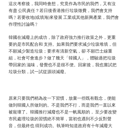
這次考察後，我同時會想，究竟作為市民的我們，又有沒
有盡 公民責任？若日後香港推行垃圾徵費，我們會支持
嗎﹖若要收地(或填海)來發展 工業或其他新興產業，我們會
作理性討論嗎﹖
韓國在減廢上的成功，除了政府強力推行政策之外，更重
要的是市民配合和 支持。如果我們要求減少垃圾堆填，但
不願減少製造垃圾；要求有清新空氣，卻 不願巴士線重
組，社會可會進步？做了幾天「韓國人」，體驗過把垃圾
帶回家的 滋味，發覺也不是很不便。回家後，我也嘗試把
垃圾分類，試一試從源頭減廢。
原來只要我們稍為改一下習慣，放棄一些既有觀念，便能
做到韓國人所做到的。不是我們不行，而是我們一直以來
被寵壞了。韓國推行減廢也不是一帆風順的， 至少要改變
市民處理垃圾的習慣絶不簡單，當初也遇到不少反對聲
音，但最終也 得到成功。執筆時知道政府有十年減廢大