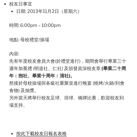
校友日事宜
日期: 2013年11月2日（星期六）
時間: 6:00pm – 10:00pm
地點: 母校禮堂/操場
內容:
先有年度校友會員大會(於禮堂進行)，期間會舉行畢業三十
週年加冕禮 (明道社、仁社) 及頒發資深校友章
(畢業二十周
年︰煦社、畢業十周年︰清社)。
然後於母校操場與各級社重聚並進行晚宴 (燒烤/火鍋/到會
食物) 及抽獎。
另外當天將舉行校友足球、排球、橋牌比賽，歡迎校友到
場支持。
按此下載校友日報名表格