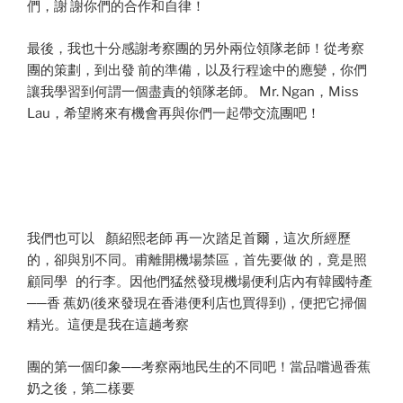
們，謝 謝你們的合作和自律！
最後，我也十分感謝考察團的另外兩位領隊老師！從考察
團的策劃，到出發 前的準備，以及行程途中的應變，你們
讓我學習到何謂一個盡責的領隊老師。 Mr. Ngan，Miss
Lau，希望將來有機會再與你們一起帶交流團吧！
我們也可以 顏紹熙老師 再一次踏足首爾，這次所經歷
的，卻與別不同。甫離開機場禁區，首先要做 的，竟是照
顧同學 的行李。因他們猛然發現機場便利店內有韓國特產
──香 蕉奶(後來發現在香港便利店也買得到)，便把它掃個
精光。這便是我在這趟考察
團的第一個印象──考察兩地民生的不同吧！當品嚐過香蕉
奶之後，第二樣要