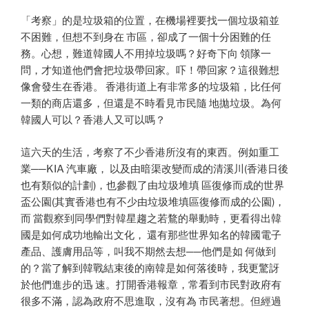
「考察」的是垃圾箱的位置，在機場裡要找一個垃圾箱並
不困難，但想不到身在 市區，卻成了一個十分困難的任
務。心想，難道韓國人不用掉垃圾嗎？好奇下向 領隊一
問，才知道他們會把垃圾帶回家。吓！帶回家？這很難想
像會發生在香港。 香港街道上有非常多的垃圾箱，比任何
一類的商店還多，但還是不時看見市民隨 地拋垃圾。為何
韓國人可以？香港人又可以嗎？
這六天的生活，考察了不少香港所沒有的東西。例如重工
業──KIA 汽車廠， 以及由暗渠改變而成的清溪川(香港日後
也有類似的計劃)，也參觀了由垃圾堆填 區復修而成的世界
盃公園(其實香港也有不少由垃圾堆填區復修而成的公園)，
而 當觀察到同學們對韓星趨之若鶩的舉動時，更看得出韓
國是如何成功地輸出文化， 還有那些世界知名的韓國電子
產品、護膚用品等，叫我不期然去想──他們是如 何做到
的？當了解到韓戰結束後的南韓是如何落後時，我更驚訝
於他們進步的迅 速。打開香港報章，常看到市民對政府有
很多不滿，認為政府不思進取，沒有為 市民著想。但經過