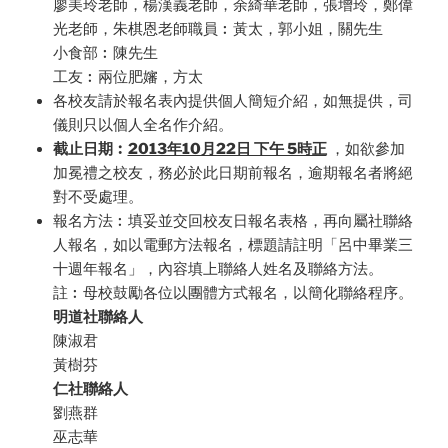
廖美玲老師，楊漢義老師，余綺華老師，張增玲，鄭偉
光老師，朱棋恩老師職員︰黃太，郭小姐，關先生
小食部︰陳先生
工友︰兩位肥嬸，方太
各校友請於報名表內提供個人簡短介紹，如無提供，司
儀則只以個人全名作介紹。
截止日期︰
2013年10月22日 下午 5時正
，如欲參加
加冕禮之校友，務必於此日期前報名，逾期報名者將絕
對不受處理。
報名方法︰填妥並交回校友日報名表格，再向屬社聯絡
人報名，如以電郵方法報名，標題請註明「呂中畢業三
十週年報名」，內容填上聯絡人姓名及聯絡方法。
註︰母校鼓勵各位以團體方式報名，以簡化聯絡程序。
明道社聯絡人
陳淑君
黃樹芬
仁社聯絡人
劉燕群
巫志華