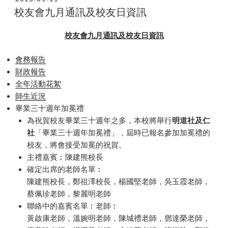
ON
校友會九月通訊及校友日資訊
校友會九月通訊及校友日資訊
會務報告
財政報告
全年活動花絮
師生近況
畢業三十週年加冕禮
為祝賀校友畢業三十週年之多，本校將舉行
明道社及仁
社
「畢業三十週年加冕禮」，屆時已報名參加加冕禮的
校友，將會接受加冕的祝賀。
主禮嘉賓︰陳建熊校長
確定出席的老師名單︰
陳建熊校長，鄭祖澤校長，楊國堅老師，吳玉霞老師，
蔡佩珍老師，黎麗明老師
聯絡中的嘉賓名單︰老師︰
黃啟康老師，溫婉明老師，陳城禮老師，鄧達榮老師，