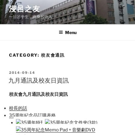
Skip
浸呂之友
to
一日呂中生，終身呂中人
content
Menu
CATEGORY:
校友會通訊
POSTED
2014-09-14
ON
九月通訊及校友日資訊
校友會九月通訊及校友日資訊
校長的話
35周年紀念品訂購表格