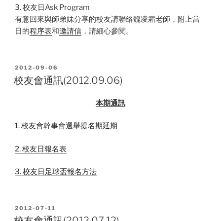
3. 校友日Ask Program
有意回來與師弟妹分享的校友請聯絡魏凌霜老師，附上當
日的
程序表
和
邀請信
，請細心參閱。
POSTED
2012-09-06
ON
校友會通訊(2012.09.06)
本期通訊
1. 校友會幹事會選舉提名期延期
2. 校友日報名表
3. 校友日足球盃報名方法
POSTED
2012-07-11
ON
校友會通訊(2012.07.12)