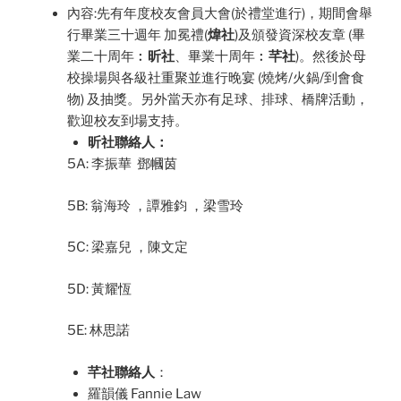
內容:先有年度校友會員大會(於禮堂進行)，期間會舉
行畢業三十週年 加冕禮(
煒社
)及頒發資深校友章 (畢
業二十周年︰
昕社
、畢業十周年︰
芊社
)。然後於母
校操場與各級社重聚並進行晚宴 (燒烤/火鍋/到會食
物) 及抽獎。另外當天亦有足球、排球、橋牌活動，
歡迎校友到場支持。
昕社聯絡人：
5A: 李振華 鄧幗茵
5B: 翁海玲 ，譚雅鈞 ，梁雪玲
5C: 梁嘉兒 ，陳文定
5D: 黃耀恆
5E: 林思諾
芊社聯絡人
：
羅韻儀 Fannie Law