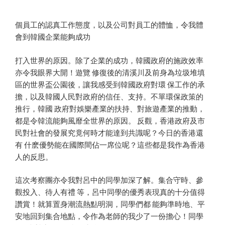
個員工的認真工作態度，以及公司對員工的體恤，令我體
會到韓國企業能夠成功
打入世界的原因。除了企業的成功，韓國政府的施政效率
亦令我眼界大開！遊覽 修復後的清溪川及前身為垃圾堆填
區的世界盃公園後，讓我感受到韓國政府對環 保工作的承
擔，以及韓國人民對政府的信任、支持。不單環保政策的
推行，韓國 政府對娛樂產業的扶持、對旅遊產業的推動，
都是令韓流能夠風靡全世界的原因。 反觀，香港政府及市
民對社會的發展究竟何時才能達到共識呢？今日的香港還
有 什麽優勢能在國際間佔一席位呢？這些都是我作為香港
人的反思。
這次考察團亦令我對呂中的同學加深了解。集合守時、參
觀投入、待人有禮 等，呂中同學的優秀表現真的十分值得
讚賞！就算置身潮流熱點明洞，同學們都 能夠準時地、平
安地回到集合地點，令作為老師的我少了一份擔心！同學