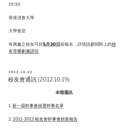
19:30
香港浸會大學
大學會堂
有興趣之校友可於
5月30日
前報名，詳情請參閱附上的
校
友音樂劇邀請信
POSTED
2012-10-22
ON
校友會通訊 (2012.10.19)
本期通訊
1.
新一屆幹事會候選幹事名單
2.
2011-2012 校友會幹事會財政報告