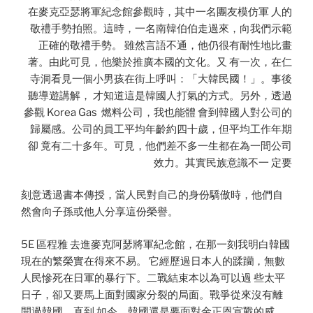
在麥克亞瑟將軍紀念館參觀時，其中一名團友模仿軍 人的
敬禮手勢拍照。這時，一名南韓伯伯走過來，向我們示範
正確的敬禮手勢。 雖然言語不通，他仍很有耐性地比畫
著。由此可見，他樂於推廣本國的文化。又 有一次，在仁
寺洞看見一個小男孩在街上呼叫：「大韓民國！」。事後
聽導遊講解， 才知道這是韓國人打氣的方式。另外，透過
參觀 Korea Gas 燃料公司，我也能體 會到韓國人對公司的
歸屬感。公司的員工平均年齡約四十歲，但平均工作年期
卻 竟有二十多年。可見，他們差不多一生都在為一間公司
效力。其實民族意識不一 定要
刻意透過書本傳授，當人民對自己的身份驕傲時，他們自
然會向子孫或他人分享這份榮譽。
5E 區程雅 去進麥克阿瑟將軍紀念館，在那一刻我明白韓國
現在的繁榮實在得來不易。 它經歷過日本人的蹂躪，無數
人民慘死在日軍的暴行下。二戰結束本以為可以過 些太平
日子，卻又要馬上面對國家分裂的局面。戰爭從來沒有離
開過韓國，直到 如今，韓國還是要面對金正恩宣戰的威