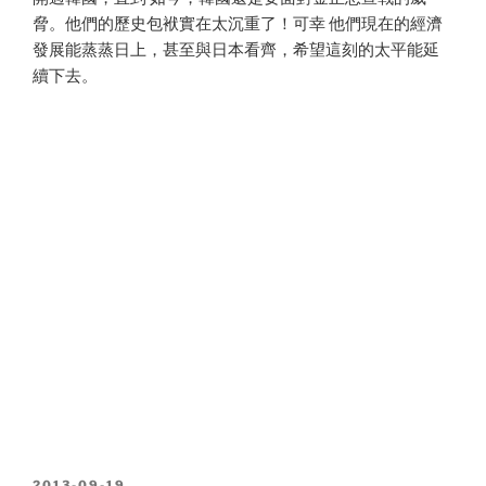
脅。他們的歷史包袱實在太沉重了！可幸 他們現在的經濟
發展能蒸蒸日上，甚至與日本看齊，希望這刻的太平能延
續下去。
POSTED
2013-09-19