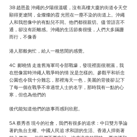
3B 趙恩盈 沖繩的夕陽很溫暖，沒有高樓大廈的街道令天空
顯得更遼闊，金燦燦的霞 光照在一塵不染的街道上。沖繩
人和我想像中的有點兒不同。他們都很親切。儘 管語言不
通，卻沒有距離感。沖繩的生活節奏很慢，人們大多蹣跚
而行，不像香
港人那般匆忙，給人一種悠閒的感覺。
4C 鄺曉情 走進舊海軍司令部戰壕，發現裡面很潮濕，我
在想像當時沖繩人戰爭時的情 況是怎樣的。參觀平和祈念
公園也令我十分難忘，那裡海天一色，美麗的背後卻 記下
了每一個在戰爭不幸過世人士的名字，那時我有一點的心
寒，但也為他們的
後代能知道他們的故事而感到欣慰。
5A 蔡秀杏 現今的社會，我們有很多的追求：中日雙方爭論
著釣魚台主權、中國人民追 求和諧的生活、香港人捍衛著