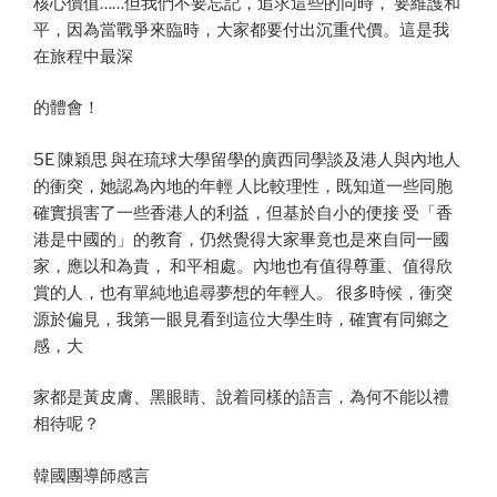
核心價值……但我們不要忘記，追求這些的同時， 要維護和
平，因為當戰爭來臨時，大家都要付出沉重代價。這是我
在旅程中最深
的體會！
5E 陳穎思 與在琉球大學留學的廣西同學談及港人與內地人
的衝突，她認為內地的年輕 人比較理性，既知道一些同胞
確實損害了一些香港人的利益，但基於自小的便接 受「香
港是中國的」的教育，仍然覺得大家畢竟也是來自同一國
家，應以和為貴， 和平相處。內地也有值得尊重、值得欣
賞的人，也有單純地追尋夢想的年輕人。 很多時候，衝突
源於偏見，我第一眼見看到這位大學生時，確實有同鄉之
感，大
家都是黃皮膚、黑眼睛、說着同樣的語言，為何不能以禮
相待呢？
韓國團導師感言