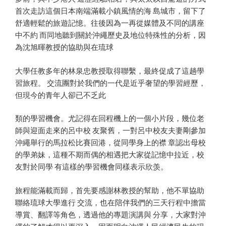
首次走訪這個日本南端滿載小鎮風情的海 島城市，留下了
舒適輕鬆的旅遊記憶。往後因為一再從媒體及不同的講座
中不約 而同地聽到關於沖繩歷史及地位特殊性的分析，因
為沈旭暉教授的協助與在琉球
大學任教多年的林泉忠教授取得聯繫，最終促成了這趟學
習旅程。 交流團對於我們的一代是近乎奢望的學習經歷，
但現今的青年人卻已不乏此
類的學習機會。尤記得在回程機上的一個小片段，幾位老
師與迎面走來的呂中校 友聚舊，一對呂中校友夫妻剛參加
沖繩舉行的馬拉松比賽回港，從同學身上的襟 章認出母校
的學弟妹，這種不期而偶的相遇把大家從記憶中拉近，校
友對於同學 有這樣的學習機會同樣表示欣羡。
旅程能滿載而歸，首先要感謝林教授的幫助，他不單協助
聯絡琉球大學進行 交流，也在陪伴我們的三天行程中擔當
導賞、翻譯等角色，透過他的專題演講與 分享，大家對沖