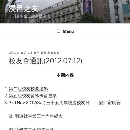
Skip
浸呂之友
to
一日呂中生，終身呂中人
content
Menu
POSTED
2012-07-11
BY
KH.KONG
ON
校友會通訊(2012.07.12)
本期內容
第二屆校友校董選舉
第五屆校友會幹事會選舉
3rd Nov 2012(Sat) 三十五周年校慶校友日——-愛回家晚宴
暨 明道社畢業三十周年紀念
俊 社畢業二十周年紀念