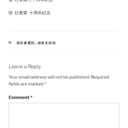
恆 社畢業 十周年紀念
CATEGORIES
校友會通訊
,
給校友的信
Leave a Reply
Your email address will not be published.
Required
fields are marked
*
Comment
*