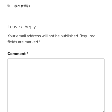
CATEGORIES
校友會通訊
Leave a Reply
Your email address will not be published.
Required
fields are marked
*
Comment
*