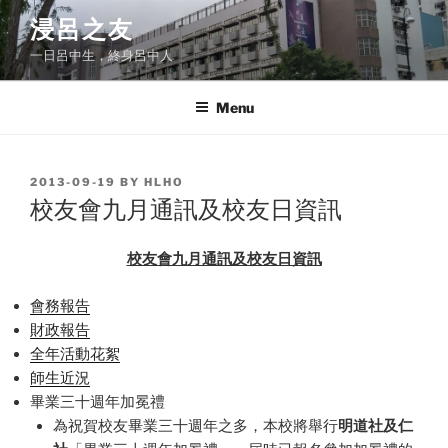
Skip
浸呂之友
to
一日呂中生，終身呂中人
content
Menu
POSTED
2013-09-19
BY
HLHO
ON
校友會九月通訊及校友日資訊
校友會九月通訊及校友日資訊
會務報告
財政報告
全年活動花絮
師生近況
畢業三十週年加冕禮
為祝賀校友畢業三十週年之多，本校將舉行
明道社及仁