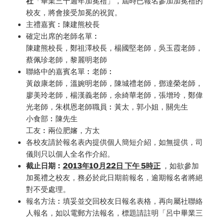
社
「畢業三十週年加冕禮」，屆時已報名參加加冕禮的
校友，將會接受加冕的祝賀。
主禮嘉賓︰陳建熊校長
確定出席的老師名單︰
陳建熊校長，鄭祖澤校長，楊國堅老師，吳玉霞老師，
蔡佩珍老師，黎麗明老師
聯絡中的嘉賓名單︰老師︰
黃啟康老師，溫婉明老師，陳城禮老師，鄧達榮老師，
廖美玲老師，楊漢義老師，余綺華老師，張增玲，鄭偉
光老師，朱棋恩老師職員︰黃太，郭小姐，關先生
小食部︰陳先生
工友︰兩位肥嬸，方太
各校友請於報名表內提供個人簡短介紹，如無提供，司
儀則只以個人全名作介紹。
截止日期︰
2013年10月22日 下午 5時正
，如欲參加
加冕禮之校友，務必於此日期前報名，逾期報名者將絕
對不受處理。
報名方法︰填妥並交回校友日報名表格，再向屬社聯絡
人報名，如以電郵方法報名，標題請註明「呂中畢業三