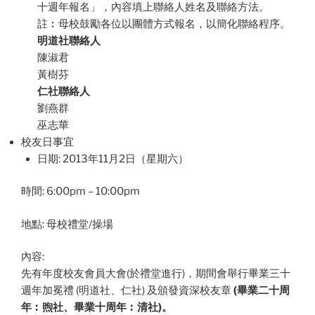
十週年報名」，內容填上聯絡人姓名及聯絡方法。
註︰母校鼓勵各位以團體方式報名，以簡化聯絡程序。
明道社聯絡人
陳淑君
黃樹芬
仁社聯絡人
劉燕群
巫志華
校友日事宜
日期: 2013年11月2日（星期六）
時間: 6:00pm – 10:00pm
地點: 母校禮堂/操場
內容:
先有年度校友會員大會(於禮堂進行)，期間會舉行畢業三十
週年加冕禮 (明道社、仁社) 及頒發資深校友章
(畢業二十周
年︰煦社、畢業十周年︰清社)。