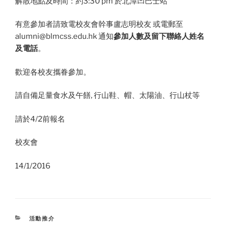
解散地點及時間：約3:30 pm 於北潭凹巴士站
有意參加者請致電校友會幹事盧志明校友 或電郵至
alumni@blmcss.edu.hk
通知
參加人數及留下聯絡人姓名
及電話
。
歡迎各校友攜眷參加。
請自備足量食水及午饍, 行山鞋、帽、太陽油、行山杖等
請於4/2前報名
校友會
14/1/2016
CATEGORIES
活動推介