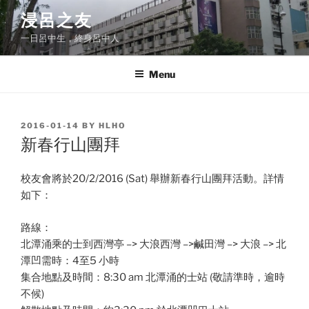
Skip
浸呂之友
to
一日呂中生，終身呂中人
content
Menu
POSTED
2016-01-14
BY
HLHO
ON
新春行山團拜
校友會將於20/2/2016 (Sat) 舉辦新春行山團拜活動。詳情
如下：
路線：
北潭涌乘的士到西灣亭 –> 大浪西灣 –>鹹田灣 –> 大浪 –> 北
潭凹需時：4至5 小時
集合地點及時間：8:30 am 北潭涌的士站 (敬請準時，逾時
不候)