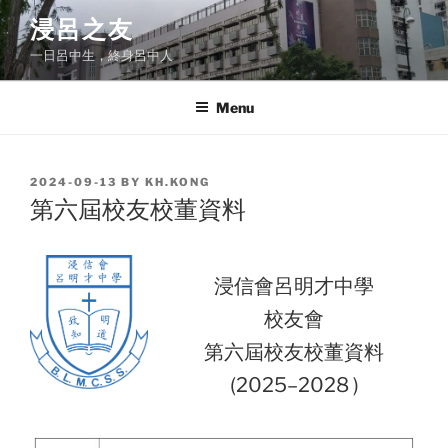
Skip
浸呂之友
to
一日呂中生，終身呂中人
content
Menu
POSTED
2024-09-13
BY
KH.KONG
ON
第六屆校友校董資料
浸信會呂明才中學
校友會
第六屆校友校董資料
(2025–2028 )