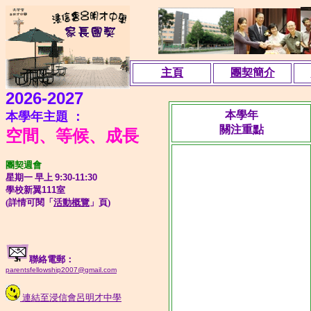
主頁
團契簡介
2026-2027
本學年
本學年主題
：
關注重點
空間
、等候、
成長
團契週會
星期一
早上
9:30-11:30
學校新翼
111
室
(詳情可閱「
活動概覽
」
頁)
聯絡電郵：
parentsfellowship2007@gmail.com
連結至浸信會呂明才中學