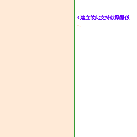
3.
建立彼此支持鼓勵關係
-
-