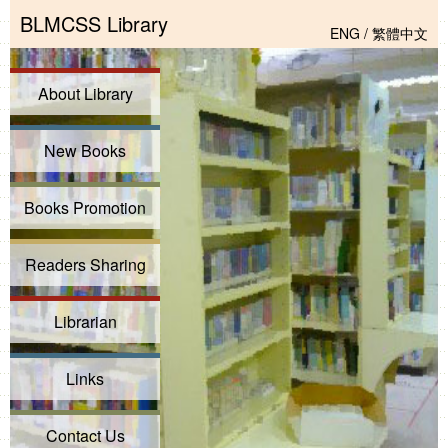
BLMCSS Library
ENG
/
繁體中文
About Library
New Books
Books Promotion
Readers Sharing
Librarian
Links
Contact Us