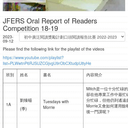
JFERS Oral Report of Readers
Competition 18-19
2023-
09-12
Please find the following link for the playlist of the videos
https://www.youtube.com/playlist?
list=PLWwtnP6RJSUZCGjvgU9rObCXtudpU8yHe
班別
姓名
書名
內容簡介
Mitch是一位十分忙碌
卻在他專業工作中最忙碌
劉臻晹
分忙碌，但他仍到遙遠的
Tuesdays with
1A
Morrie又會如何運
Morrie
(季)
後一門課呢？