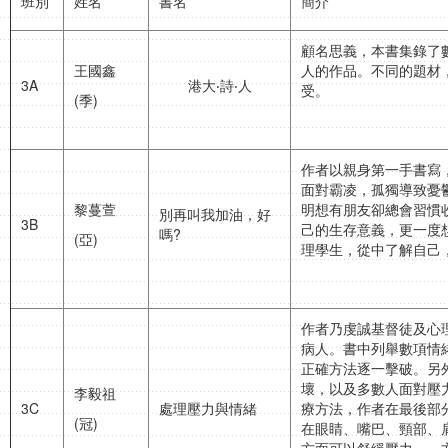
班別
姓名
書名
簡介
顧名思義，本書集錄了
王國鑫
人的作品。不同的題材
3A
港大‧詩‧人
受。
(季)
作者以親身第一手書寫
面對霸凌，孤獨導致憂
黎蔓萱
明想有朋友卻總會習慣
別再叫我加油，好
3B
己的生存意義，更一度
嗎?
(亞)
理學生，從中了解自己
作者乃虔誠基督徒及心
病人。書中列舉數項情
正確方法逐一擊破。另
壞，以及多數人面對壓
李毅祖
3C
處理壓力與情緒
療方法，作者在最後部
(冠)
在眼睛、嘴巴、頸部、