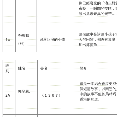
到已經廢棄的「浪矢雜
夜晚，一瞬間的交匯，
發出溫暖奇異的光芒…
這個故事是講述小孩子
勞顯晴
1E
追逐巨浪的小孩
大的困難，都沒有放棄
(冠)
船出海捕魚。
班
姓名
書名
簡介
別
這是一本結合香港史成
個短篇故事，以回朔的
郭呈恩.
中的故事不但佈局精巧
2A
《１３６７》
香港的味道。