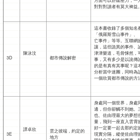
方面可以舒緩壓力，一
對對對讀者有莫大裨益
這本書收錄了多個知名
「俄羅斯雪山事件」、
亡事件」等等。互聯網
讓，這些詭異的事件、
陳泳汶
津津樂道，毛骨悚然，
3D
都市傳說解密
事，又有多少是以訛傳
的是有真有其事呢？這
分析當中迷團，同時為
一個欣賞都市傳說的方
身處同一個世界，身處
邊，但你卻觸不到她。
也、佐由理最大的夢想
量，飛到一座直入雲霄
好一定要一起去那約定
譚卓欣
雲之彼端，約定的
3E
現實分隔，縱使佐由理
地方