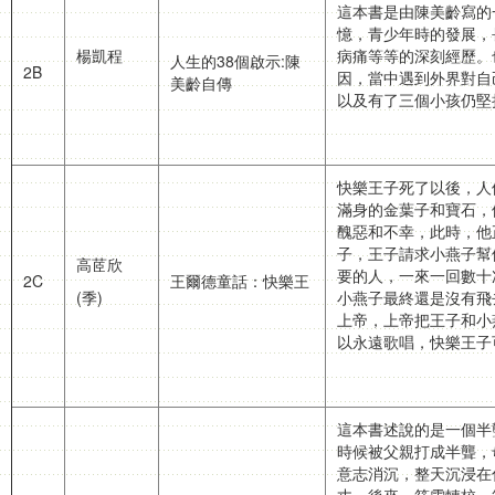
這本書是由陳美齡寫的
憶，青少年時的發展，
楊凱程
病痛等等的深刻經歷。
人生的38個啟示:陳
2B
因，當中遇到外界對自
美齡自傳
以及有了三個小孩仍堅
快樂王子死了以後，人
滿身的金葉子和寶石，
醜惡和不幸，此時，他
子，王子請求小燕子幫
高茝欣
要的人，一來一回數十
2C
王爾德童話：快樂王
(季)
小燕子最終還是沒有飛
上帝，上帝把王子和小
以永遠歌唱，快樂王子
這本書述說的是一個半
時候被父親打成半聾，
意志消沉，整天沉浸在