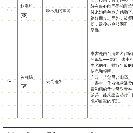
丈。後來，筱雯轉校，
林宇培
好有熱心的同學的幫忙
2D
聽不見的掌聲
後來她的善良亦感動了
(亞)
為好朋友。另外，筱雯
份，最後亦克服困難，
掌聲。
本書是由台灣知名作家
的母親──美君。書中
生老病死、對待年齡的
信息和提醒。
黃翱揚
有云：「父母比山高，
2E
天長地久
一書中，作者流露溫柔
(冠)
貴和應給予父母對青春
談兵，能夠坐言起行，
憶和甜蜜的印記。