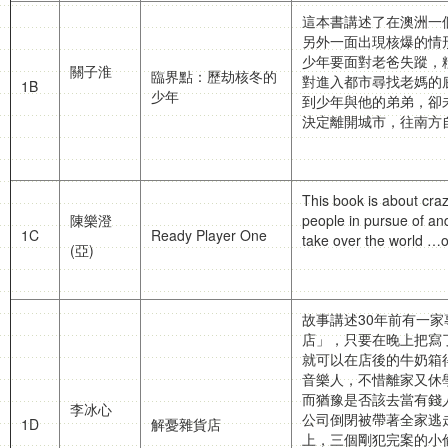
這本書講述了在澳洲一
另外一面出現核爆的情
少年要面對老爸失蹤，
關子淮
臨界點：歷劫核冬的
對進入都市尋找老媽的
1B
少年
到少年與他的弟弟，卻
決定離開城市，往南方
This book is about cra
陳樂澄
people in pursue of and
1C
Ready Player One
take over the world …o
(亞)
故事講述30年前有一
店」，只要在晚上把寫
就可以在店後的牛奶箱
音樂人，不惜離家又休
而猶豫是否該去當有錢
李冰心
公司倒閉被帶著全家逃
1D
解憂雜貨店
上，三個剛犯完案的小