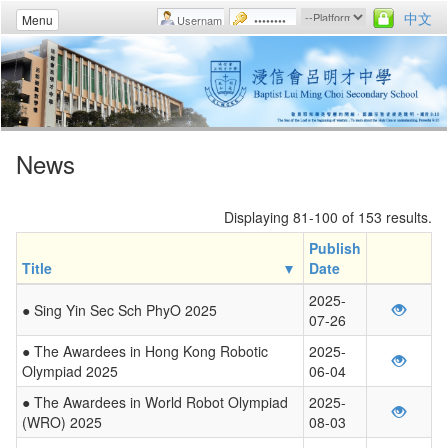
中文
Menu
News
Displaying 81-100 of 153 results.
Publish
Title
Date
2025-
● Sing Yin Sec Sch PhyO 2025
07-26
● The Awardees in Hong Kong Robotic
2025-
Olympiad 2025
06-04
● The Awardees in World Robot Olympiad
2025-
(WRO) 2025
08-03