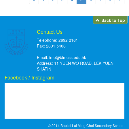
Back to Top
Contact Us
Telephone: 2692 2161
Fax: 2691 5406
Email:
info@blmcss.edu.hk
Address: 11 YUEN WO ROAD, LEK YUEN,
SHATIN
Facebook / Instagram
© 2014 Baptist Lui Ming Choi Secondary School.