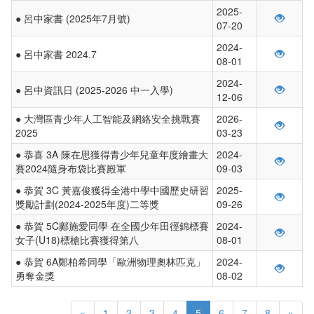
2025-
● 呂中家書 (2025年7月號)
07-20
2024-
● 呂中家書 2024.7
08-01
2024-
● 呂中資訊日 (2025-2026 中一入學)
12-06
● 大灣區青少年人工智能及網絡安全挑戰賽
2026-
2025
03-23
● 恭喜 3A 陳在思獲得青少年兒童年度繪畫大
2024-
賽2024隨身布袋比賽殿軍
09-03
● 恭賀 3C 黃嘉俊獲得全港中學中國歷史研習
2025-
獎勵計劃(2024-2025年度)二等獎
09-26
● 恭賀 5C鄺施愛同學 在全國少年田徑錦標賽
2024-
女子(U18)標槍比賽獲得第八
08-01
● 恭賀 6A鄭柏希同學「歐洲物理奧林匹克」
2024-
勇奪金獎
08-02
«
1
2
3
4
5
6
7
8
»