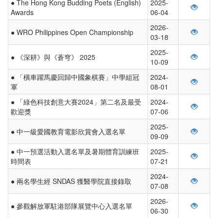
● The Hong Kong Budding Poets (English)
2025-
Awards
06-04
2026-
● WRO Philippines Open Championship
03-18
2025-
● 《深耕》與《蒼穹》 2025
10-09
● 「橫車躍馬慶回歸中國象棋賽」中學組冠
2024-
軍
08-01
● 「綠色科技創意大賽2024」第二名及最受
2024-
歡迎獎
07-06
2025-
● 中一級愛國教育電影欣賞會入選名單
09-09
● 中一預選活動入選名單及暑期體育訓練班
2025-
時間表
07-21
2024-
● 兩名學生經 SNDAS 獲醫學院直接錄取
07-08
2026-
● 參觀解放軍駐港部隊展覽中心入選名單
06-30