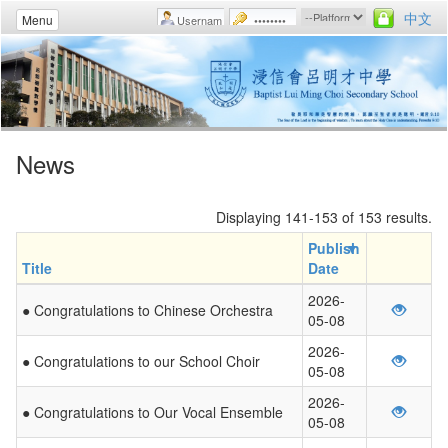
中文
Menu
News
Displaying 141-153 of 153 results.
Publish
Title
Date
2026-
● Congratulations to Chinese Orchestra
05-08
2026-
● Congratulations to our School Choir
05-08
2026-
● Congratulations to Our Vocal Ensemble
05-08