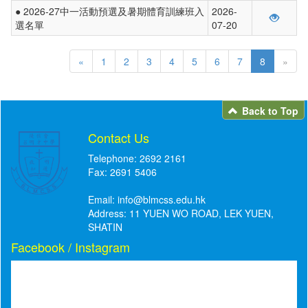
● 2026-27中一活動預選及暑期體育訓練班入
2026-
選名單
07-20
«
1
2
3
4
5
6
7
8
»
Back to Top
Contact Us
Telephone: 2692 2161
Fax: 2691 5406
Email:
info@blmcss.edu.hk
Address: 11 YUEN WO ROAD, LEK YUEN,
SHATIN
Facebook / Instagram